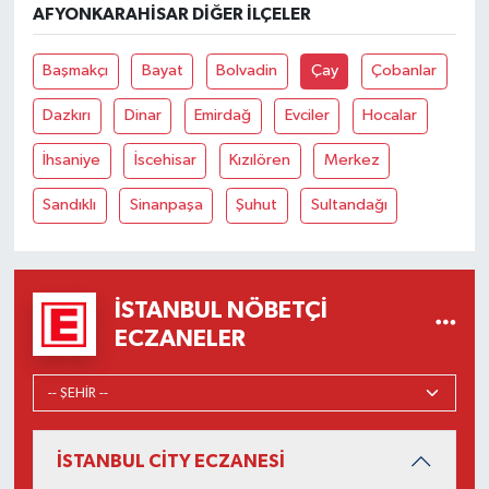
AFYONKARAHISAR DIĞER İLÇELER
Başmakçı
Bayat
Bolvadin
Çay
Çobanlar
Dazkırı
Dinar
Emirdağ
Evciler
Hocalar
İhsaniye
İscehisar
Kızılören
Merkez
Sandıklı
Sinanpaşa
Şuhut
Sultandağı
İSTANBUL NÖBETÇI
ECZANELER
İSTANBUL CİTY ECZANESİ