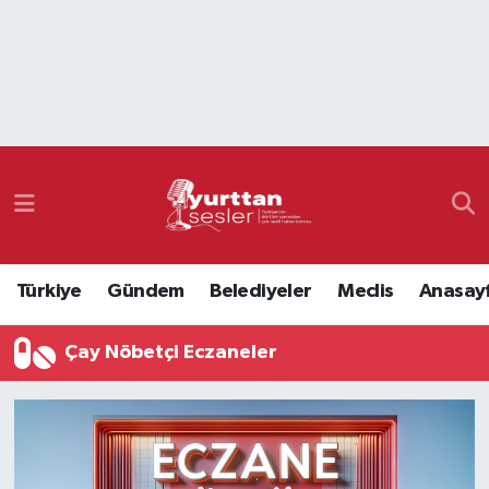
Nöbetçi Eczaneler
Hava Durumu
Namaz Vakitleri
Trafik Durumu
Türkiye
Gündem
Belediyeler
Meclis
Anasay
Süper Lig Puan Durumu ve Fikstür
Çay Nöbetçi Eczaneler
Tüm Manşetler
Son Dakika Haberleri
Haber Arşivi