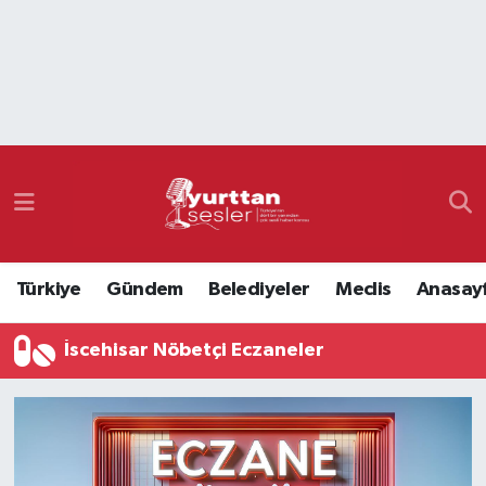
Nöbetçi Eczaneler
Hava Durumu
Namaz Vakitleri
Trafik Durumu
Türkiye
Gündem
Belediyeler
Meclis
Anasay
Süper Lig Puan Durumu ve Fikstür
İscehisar Nöbetçi Eczaneler
Tüm Manşetler
Son Dakika Haberleri
Haber Arşivi