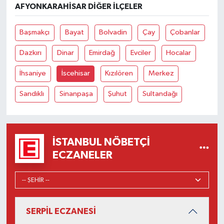
AFYONKARAHISAR DIĞER İLÇELER
Başmakçı
Bayat
Bolvadin
Çay
Çobanlar
Dazkırı
Dinar
Emirdağ
Evciler
Hocalar
İhsaniye
İscehisar
Kızılören
Merkez
Sandıklı
Sinanpaşa
Şuhut
Sultandağı
İSTANBUL NÖBETÇI
ECZANELER
SERPİL ECZANESİ