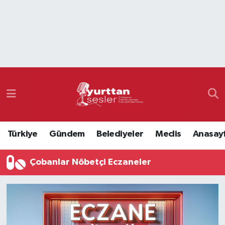
Nöbetçi Eczaneler
Hava Durumu
Namaz Vakitleri
Trafik Durumu
Türkiye
Gündem
Belediyeler
Meclis
Anasay
Süper Lig Puan Durumu ve Fikstür
Çobanlar Nöbetçi Eczaneler
Tüm Manşetler
Son Dakika Haberleri
Haber Arşivi