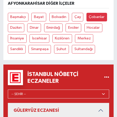
AFYONKARAHISAR DIĞER İLÇELER
Başmakçı
Bayat
Bolvadin
Çay
Çobanlar
Dazkırı
Dinar
Emirdağ
Evciler
Hocalar
İhsaniye
İscehisar
Kızılören
Merkez
Sandıklı
Sinanpaşa
Şuhut
Sultandağı
İSTANBUL NÖBETÇI
ECZANELER
GÜLERYÜZ ECZANESİ