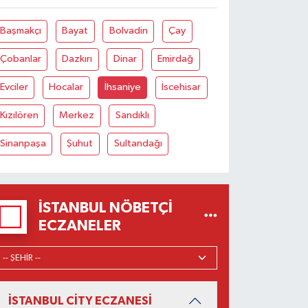
Başmakçı
Bayat
Bolvadin
Çay
Çobanlar
Dazkırı
Dinar
Emirdağ
Evciler
Hocalar
İhsaniye
İscehisar
Kızılören
Merkez
Sandıklı
Sinanpaşa
Şuhut
Sultandağı
İSTANBUL NÖBETÇI
ECZANELER
İSTANBUL CİTY ECZANESİ