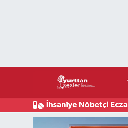
Nöbetçi Eczaneler
Hava Durumu
Namaz Vakitleri
Trafik Durumu
Süper Lig Puan Durumu ve Fikstür
Tüm Manşetler
İhsaniye Nöbetçi Ecza
Son Dakika Haberleri
Haber Arşivi