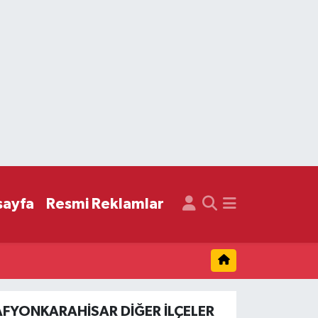
sayfa
Resmi Reklamlar
AFYONKARAHISAR DIĞER İLÇELER