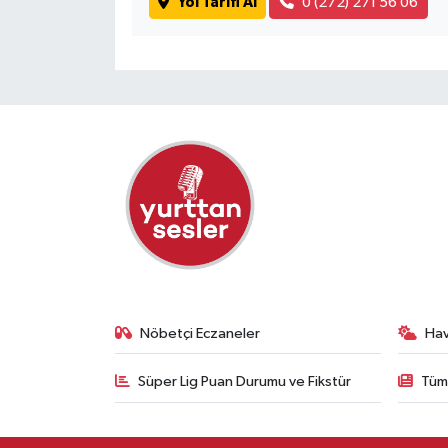
Yol Tarifi Al
0 (272) 271 56 06
Nöbetçi Eczaneler
Ha
Süper Lig Puan Durumu ve Fikstür
Tüm