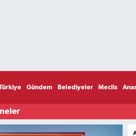
Türkiye
Gündem
Belediyeler
Meclis
Ana
neler