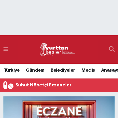
Nöbetçi Eczaneler
Hava Durumu
Namaz Vakitleri
Trafik Durumu
Türkiye
Gündem
Belediyeler
Meclis
Anasay
Süper Lig Puan Durumu ve Fikstür
Şuhut Nöbetçi Eczaneler
Tüm Manşetler
Son Dakika Haberleri
Haber Arşivi