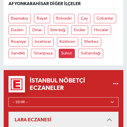
AFYONKARAHISAR DIĞER İLÇELER
Başmakçı
Bayat
Bolvadin
Çay
Çobanlar
Dazkırı
Dinar
Emirdağ
Evciler
Hocalar
İhsaniye
İscehisar
Kızılören
Merkez
Sandıklı
Sinanpaşa
Şuhut
Sultandağı
İSTANBUL NÖBETÇI
ECZANELER
LARA ECZANESİ