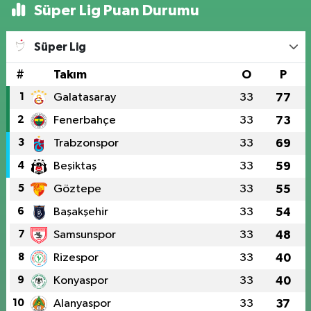
Süper Lig Puan Durumu
Süper Lig
#
Takım
O
P
1
Galatasaray
33
77
2
Fenerbahçe
33
73
3
Trabzonspor
33
69
4
Beşiktaş
33
59
5
Göztepe
33
55
6
Başakşehir
33
54
7
Samsunspor
33
48
8
Rizespor
33
40
9
Konyaspor
33
40
10
Alanyaspor
33
37