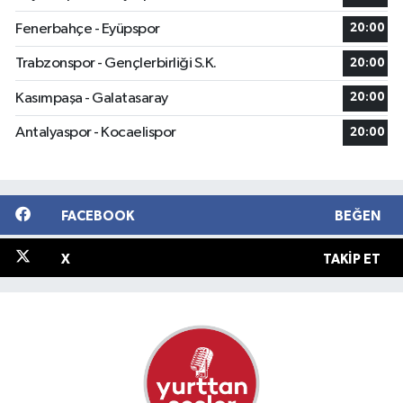
Fenerbahçe - Eyüpspor
20:00
Trabzonspor - Gençlerbirliği S.K.
20:00
Kasımpaşa - Galatasaray
20:00
Antalyaspor - Kocaelispor
20:00
FACEBOOK
BEĞEN
X
TAKIP ET