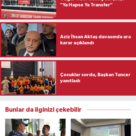
"Ya Hapse Ya Transfer"
Aziz İhsan Aktaş davasında ara
karar açıklandı
Çocuklar sordu, Başkan Tuncer
yanıtladı
Bunlar da ilginizi çekebilir