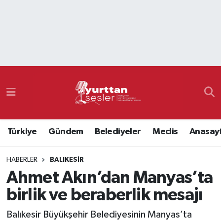
Nöbetçi Eczaneler
Hava Durumu
Namaz Vakitleri
Trafik Durumu
Türkiye
Gündem
Belediyeler
Meclis
Anasay
Süper Lig Puan Durumu ve Fikstür
HABERLER
BALIKESIR
Tüm Manşetler
Ahmet Akın’dan Manyas’ta
Son Dakika Haberleri
birlik ve beraberlik mesajı
Haber Arşivi
Balıkesir Büyükşehir Belediyesinin Manyas’ta