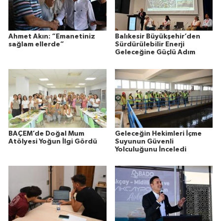
Ahmet Akın: “Emanetiniz
Balıkesir Büyükşehir’den
sağlam ellerde”
Sürdürülebilir Enerji
Geleceğine Güçlü Adım
BAÇEM’de Doğal Mum
Geleceğin Hekimleri İçme
Atölyesi Yoğun İlgi Gördü
Suyunun Güvenli
Yolculuğunu İnceledi