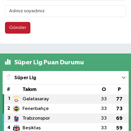
Gönder
Süper Lig Puan Durumu
Süper Lig
#
Takım
O
P
1
Galatasaray
33
77
2
Fenerbahçe
33
73
3
Trabzonspor
33
69
4
Beşiktaş
33
59