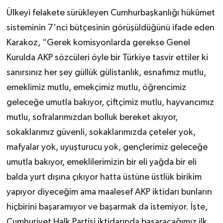
Ülkeyi felakete sürükleyen Cumhurbaşkanlığı hükûmet
sisteminin 7'nci bütçesinin görüşüldüğünü ifade eden
Karakoz, “Gerek komisyonlarda gerekse Genel
Kurulda AKP sözcüleri öyle bir Türkiye tasvir ettiler ki
sanırsınız her şey güllük gülistanlık, esnafımız mutlu,
emeklimiz mutlu, emekçimiz mutlu, öğrencimiz
geleceğe umutla bakıyor, çiftçimiz mutlu, hayvancımız
mutlu, sofralarımızdan bolluk bereket akıyor,
sokaklarımız güvenli, sokaklarımızda çeteler yok,
mafyalar yok, uyuşturucu yok, gençlerimiz geleceğe
umutla bakıyor, emeklilerimizin bir eli yağda bir eli
balda yurt dışına çıkıyor hatta üstüne üstlük birikim
yapıyor diyeceğim ama maalesef AKP iktidarı bunların
hiçbirini başaramıyor ve başarmak da istemiyor. İşte,
Cumhuriyet Halk Partisi iktidarında başaracağımız ilk