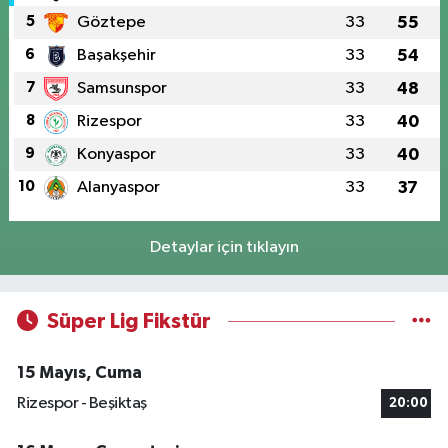
5
Göztepe
33
55
6
Başakşehir
33
54
7
Samsunspor
33
48
8
Rizespor
33
40
9
Konyaspor
33
40
10
Alanyaspor
33
37
Detaylar için tıklayın
Süper Lig Fikstür
15 Mayıs, Cuma
Rizespor - Beşiktaş
20:00