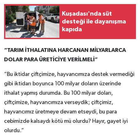
Kuşadası'nda süt
desteği ile dayanışma
kapıda
“TARIM İTHALATINA HARCANAN MİLYARLARCA
DOLAR PARA ÜRETİCİYE VERİLMELİ”
“Bu iktidar çiftçimize, hayvancımıza destek vermediği
gibi iktidarı boyunca 100 milyar doların üzerinde
ithalat yapmış durumda. Bu 100 milyar doları,
çiftçimize, hayvancımıza verseydik; çiftçimiz,
hayvancımız üretmeye devam etseydi, bu para
cebimizde kalsaydı kötü mü olurdu? Hayır, gayet iyi
olurdu.”