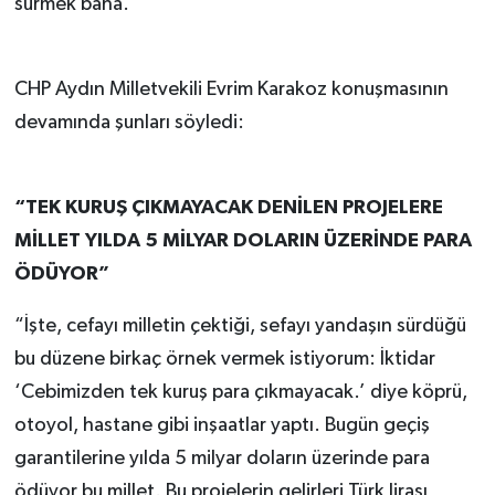
sürmek bana.”
CHP Aydın Milletvekili Evrim Karakoz konuşmasının
devamında şunları söyledi:
“TEK KURUŞ ÇIKMAYACAK DENİLEN PROJELERE
MİLLET YILDA 5 MİLYAR DOLARIN ÜZERİNDE PARA
ÖDÜYOR”
“İşte, cefayı milletin çektiği, sefayı yandaşın sürdüğü
bu düzene birkaç örnek vermek istiyorum: İktidar
‘Cebimizden tek kuruş para çıkmayacak.’ diye köprü,
otoyol, hastane gibi inşaatlar yaptı. Bugün geçiş
garantilerine yılda 5 milyar doların üzerinde para
ödüyor bu millet. Bu projelerin gelirleri Türk lirası