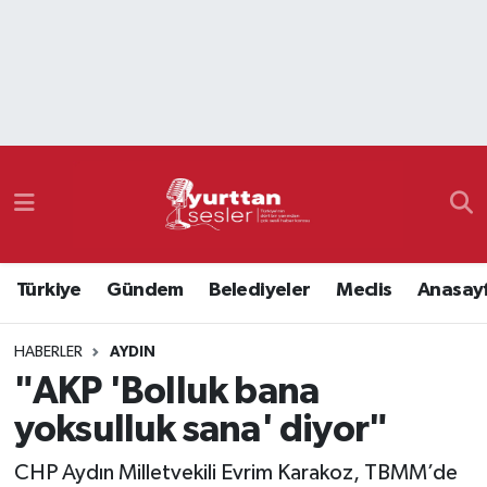
Nöbetçi Eczaneler
Hava Durumu
Namaz Vakitleri
Trafik Durumu
Türkiye
Gündem
Belediyeler
Meclis
Anasay
Süper Lig Puan Durumu ve Fikstür
HABERLER
AYDIN
Tüm Manşetler
"AKP 'Bolluk bana
Son Dakika Haberleri
yoksulluk sana' diyor"
Haber Arşivi
CHP Aydın Milletvekili Evrim Karakoz, TBMM’de