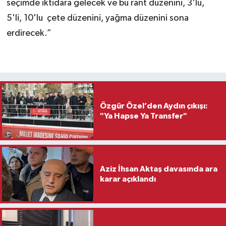
seçimde iktidara gelecek ve bu rant düzenini, 3'lü,
5'li, 10'lu çete düzenini, yağma düzenini sona
erdirecek.”
Özgür Özel’den Aydın çıkışı:
"Ya Hapse Ya Transfer"
Aziz İhsan Aktaş davasında ara
karar açıklandı