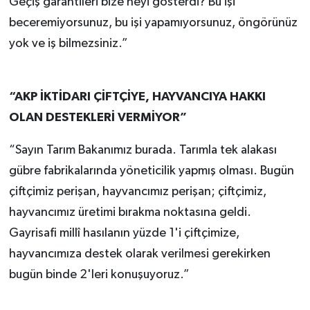
Geçiş garantileri bize neyi gösterdi? Bu işi
beceremiyorsunuz, bu işi yapamıyorsunuz, öngörünüz
yok ve iş bilmezsiniz.”
“AKP İKTİDARI ÇİFTÇİYE, HAYVANCIYA HAKKI
OLAN DESTEKLERİ VERMİYOR”
“Sayın Tarım Bakanımız burada. Tarımla tek alakası
gübre fabrikalarında yöneticilik yapmış olması. Bugün
çiftçimiz perişan, hayvancımız perişan; çiftçimiz,
hayvancımız üretimi bırakma noktasına geldi.
Gayrisafi millî hasılanın yüzde 1'i çiftçimize,
hayvancımıza destek olarak verilmesi gerekirken
bugün binde 2'leri konuşuyoruz.”