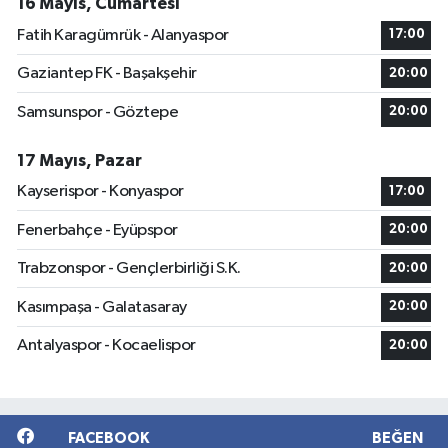
16 Mayıs, Cumartesi
Fatih Karagümrük - Alanyaspor
17:00
Gaziantep FK - Başakşehir
20:00
Samsunspor - Göztepe
20:00
17 Mayıs, Pazar
Kayserispor - Konyaspor
17:00
Fenerbahçe - Eyüpspor
20:00
Trabzonspor - Gençlerbirliği S.K.
20:00
Kasımpaşa - Galatasaray
20:00
Antalyaspor - Kocaelispor
20:00
FACEBOOK
BEĞEN