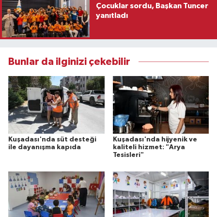
Çocuklar sordu, Başkan Tuncer
yanıtladı
Bunlar da ilginizi çekebilir
Kuşadası'nda süt desteği
Kuşadası'nda hijyenik ve
ile dayanışma kapıda
kaliteli hizmet: "Arya
Tesisleri"