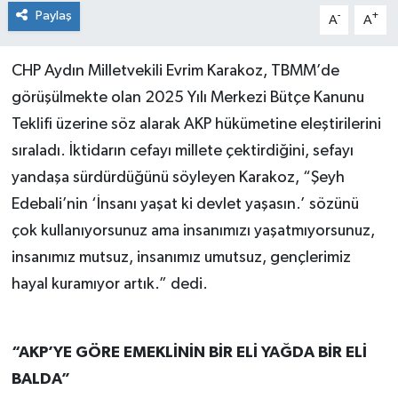
Paylaş
-
+
A
A
CHP Aydın Milletvekili Evrim Karakoz, TBMM’de
görüşülmekte olan 2025 Yılı Merkezi Bütçe Kanunu
Teklifi üzerine söz alarak AKP hükümetine eleştirilerini
sıraladı. İktidarın cefayı millete çektirdiğini, sefayı
yandaşa sürdürdüğünü söyleyen Karakoz, “Şeyh
Edebali’nin ‘İnsanı yaşat ki devlet yaşasın.’ sözünü
çok kullanıyorsunuz ama insanımızı yaşatmıyorsunuz,
insanımız mutsuz, insanımız umutsuz, gençlerimiz
hayal kuramıyor artık.” dedi.
“AKP’YE GÖRE EMEKLİNİN BİR ELİ YAĞDA BİR ELİ
BALDA”