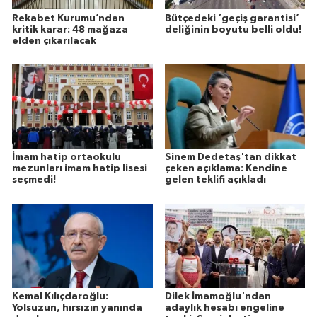
Rekabet Kurumu’ndan
Bütçedeki ‘geçiş garantisi’
kritik karar: 48 mağaza
deliğinin boyutu belli oldu!
elden çıkarılacak
İmam hatip ortaokulu
Sinem Dedetaş'tan dikkat
mezunları imam hatip lisesi
çeken açıklama: Kendine
seçmedi!
gelen teklifi açıkladı
Kemal Kılıçdaroğlu:
Dilek İmamoğlu'ndan
Yolsuzun, hırsızın yanında
adaylık hesabı engeline