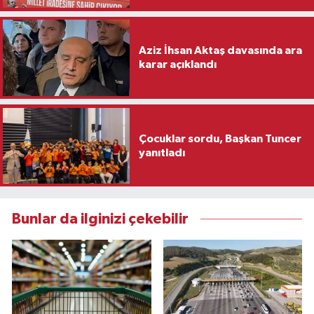
Aziz İhsan Aktaş davasında ara
karar açıklandı
Çocuklar sordu, Başkan Tuncer
yanıtladı
Bunlar da ilginizi çekebilir