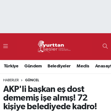
Nöbetçi Eczaneler
Hava Durumu
Namaz Vakitleri
Trafik Durumu
Türkiye
Gündem
Belediyeler
Meclis
Anasay
Süper Lig Puan Durumu ve Fikstür
HABERLER
GÜNCEL
Tüm Manşetler
AKP'li başkan eş dost
Son Dakika Haberleri
dememiş işe almış! 72
kişiye belediyede kadro!
Haber Arşivi