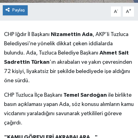
Paylaş
-
+
A
A
CHP Iğdır İl Başkanı
Nizamettin Ada
, AKP’li Tuzluca
Belediyesi’ne yönelik dikkat çeken iddialarda
bulundu. Ada, Tuzluca Belediye Başkanı
Ahmet Sait
Sadrettin Türkan
’ın akrabaları ve yakın çevresinden
72 kişiyi, liyakatsiz bir şekilde belediyede işe aldığını
öne sürdü.
CHP Tuzluca İlçe Başkanı
Temel Sardoğan
ile birlikte
basın açıklaması yapan Ada, söz konusu alımların kamu
vicdanını yaraladığını savunarak yetkilileri göreve
çağırdı.
"KAMU GÖREVLERİ AKRABALARA..."