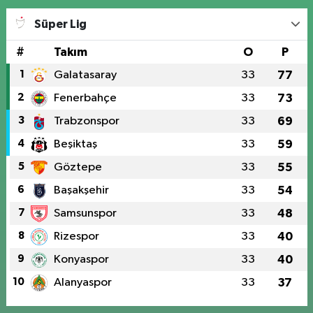
Süper Lig
#
Takım
O
P
1
Galatasaray
33
77
2
Fenerbahçe
33
73
3
Trabzonspor
33
69
4
Beşiktaş
33
59
5
Göztepe
33
55
6
Başakşehir
33
54
7
Samsunspor
33
48
8
Rizespor
33
40
9
Konyaspor
33
40
10
Alanyaspor
33
37