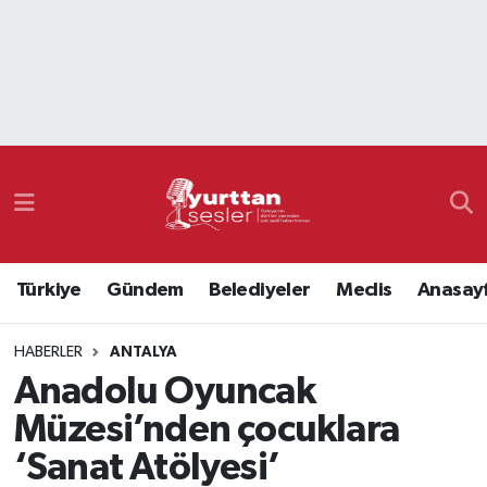
Nöbetçi Eczaneler
Hava Durumu
Namaz Vakitleri
Trafik Durumu
Türkiye
Gündem
Belediyeler
Meclis
Anasay
Süper Lig Puan Durumu ve Fikstür
HABERLER
ANTALYA
Tüm Manşetler
Anadolu Oyuncak
Son Dakika Haberleri
Müzesi’nden çocuklara
‘Sanat Atölyesi’
Haber Arşivi