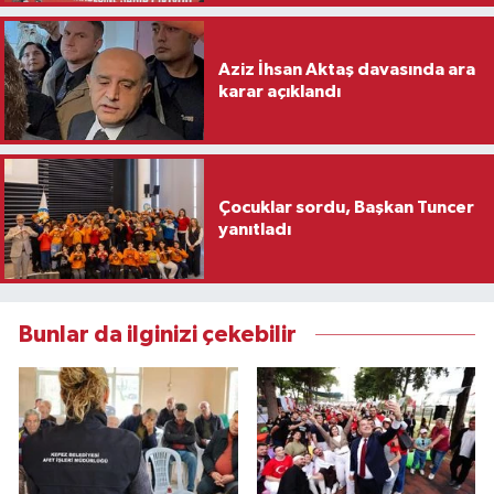
Aziz İhsan Aktaş davasında ara
karar açıklandı
Çocuklar sordu, Başkan Tuncer
yanıtladı
Bunlar da ilginizi çekebilir