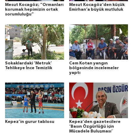
Mesut Kocagöz; “Ormanları
Mesut Kocagöz’den küçük
korumak hepimizin ortak
Emirhan’a büyük mutluluk
sorumluluğu”
Sokaklardaki ‘Metruk’
Cem Kotan yangın
Tehlikeye İnce Temizlik
bölgesinde incelemeler
yaptı
Kepez’in gurur tablosu
Kepez’den gazetecilere
‘Basın Özgürlüğü için
Mücadele Buluşması’