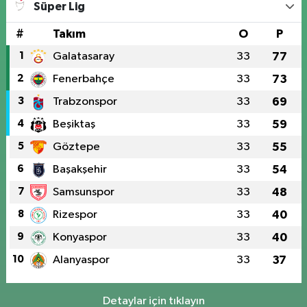
Süper Lig
#
Takım
O
P
1
Galatasaray
33
77
2
Fenerbahçe
33
73
3
Trabzonspor
33
69
4
Beşiktaş
33
59
5
Göztepe
33
55
6
Başakşehir
33
54
7
Samsunspor
33
48
8
Rizespor
33
40
9
Konyaspor
33
40
10
Alanyaspor
33
37
Detaylar için tıklayın