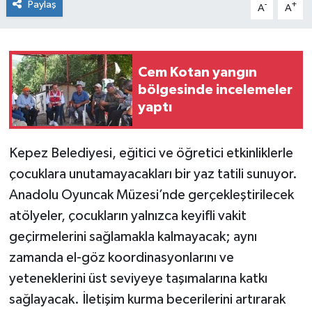
Paylaş
-
+
A
A
Cem Kotan yangın
bölgesinde incelemeler
yaptı
Kepez Belediyesi, eğitici ve öğretici etkinliklerle
çocuklara unutamayacakları bir yaz tatili sunuyor.
Anadolu Oyuncak Müzesi’nde gerçekleştirilecek
atölyeler, çocukların yalnızca keyifli vakit
geçirmelerini sağlamakla kalmayacak; aynı
zamanda el-göz koordinasyonlarını ve
yeteneklerini üst seviyeye taşımalarına katkı
sağlayacak. İletişim kurma becerilerini artırarak