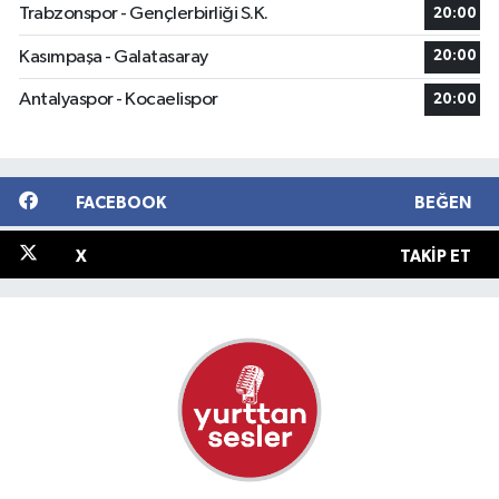
Trabzonspor - Gençlerbirliği S.K.
20:00
Kasımpaşa - Galatasaray
20:00
Antalyaspor - Kocaelispor
20:00
FACEBOOK
BEĞEN
X
TAKIP ET