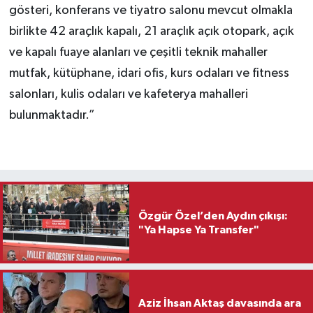
gösteri, konferans ve tiyatro salonu mevcut olmakla
birlikte 42 araçlık kapalı, 21 araçlık açık otopark, açık
ve kapalı fuaye alanları ve çeşitli teknik mahaller
mutfak, kütüphane, idari ofis, kurs odaları ve fitness
salonları, kulis odaları ve kafeterya mahalleri
bulunmaktadır.”
Özgür Özel’den Aydın çıkışı:
"Ya Hapse Ya Transfer"
Aziz İhsan Aktaş davasında ara