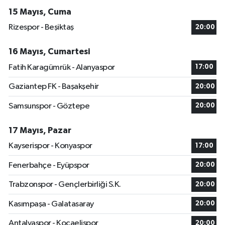
15 Mayıs, Cuma
Rizespor - Beşiktaş
20:00
16 Mayıs, Cumartesi
Fatih Karagümrük - Alanyaspor
17:00
Gaziantep FK - Başakşehir
20:00
Samsunspor - Göztepe
20:00
17 Mayıs, Pazar
Kayserispor - Konyaspor
17:00
Fenerbahçe - Eyüpspor
20:00
Trabzonspor - Gençlerbirliği S.K.
20:00
Kasımpaşa - Galatasaray
20:00
Antalyaspor - Kocaelispor
20:00