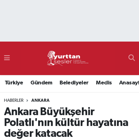
Nöbetçi Eczaneler
Hava Durumu
Namaz Vakitleri
Trafik Durumu
Türkiye
Gündem
Belediyeler
Meclis
Anasay
Süper Lig Puan Durumu ve Fikstür
HABERLER
ANKARA
Tüm Manşetler
Ankara Büyükşehir
Son Dakika Haberleri
Polatlı'nın kültür hayatına
değer katacak
Haber Arşivi