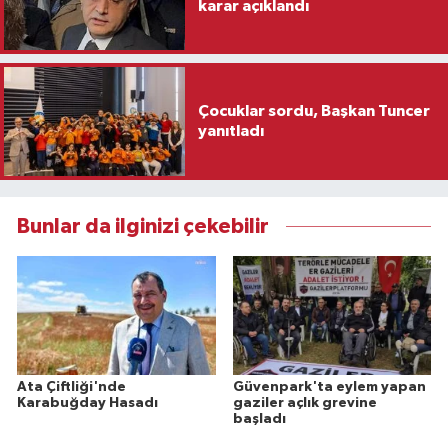
karar açıklandı
Çocuklar sordu, Başkan Tuncer
yanıtladı
Bunlar da ilginizi çekebilir
Ata Çiftliği'nde
Güvenpark'ta eylem yapan
Karabuğday Hasadı
gaziler açlık grevine
başladı