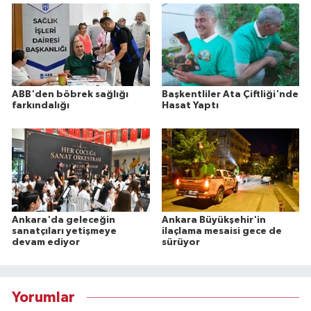
ABB'den böbrek sağlığı
Başkentliler Ata Çiftliği'nde
farkındalığı
Hasat Yaptı
Ankara'da geleceğin
Ankara Büyükşehir'in
sanatçıları yetişmeye
ilaçlama mesaisi gece de
devam ediyor
sürüyor
Yorumlar