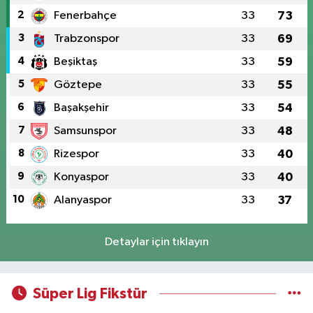
2
Fenerbahçe
33
73
3
Trabzonspor
33
69
4
Beşiktaş
33
59
5
Göztepe
33
55
6
Başakşehir
33
54
7
Samsunspor
33
48
8
Rizespor
33
40
9
Konyaspor
33
40
10
Alanyaspor
33
37
Detaylar için tıklayın
Süper Lig Fikstür