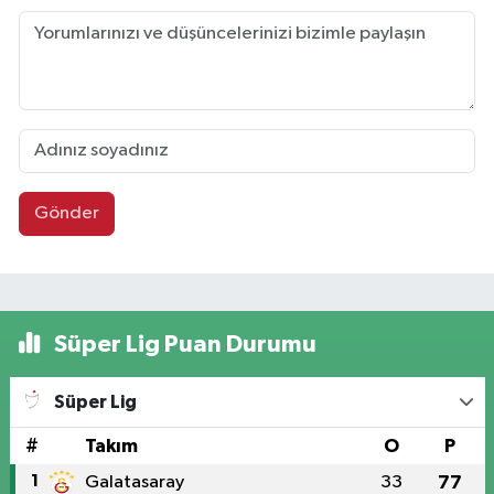
Gönder
Süper Lig Puan Durumu
Süper Lig
#
Takım
O
P
1
Galatasaray
33
77