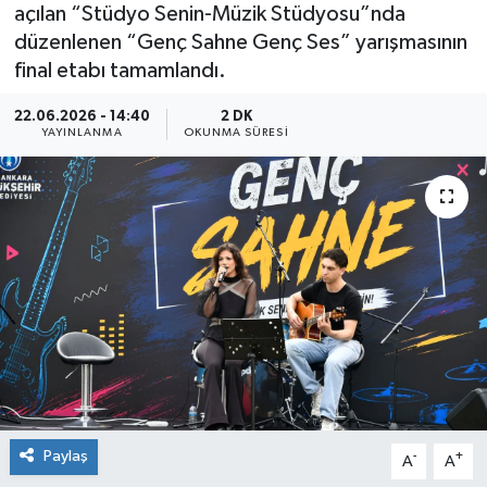
açılan “Stüdyo Senin-Müzik Stüdyosu”nda
düzenlenen “Genç Sahne Genç Ses” yarışmasının
final etabı tamamlandı.
22.06.2026 - 14:40
2 DK
YAYINLANMA
OKUNMA SÜRESI
Paylaş
-
+
A
A