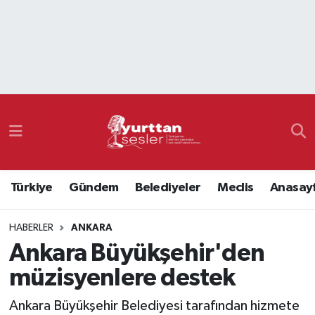
Nöbetçi Eczaneler
Hava Durumu
Namaz Vakitleri
Trafik Durumu
Türkiye
Gündem
Belediyeler
Meclis
Anasay
Süper Lig Puan Durumu ve Fikstür
HABERLER
ANKARA
Tüm Manşetler
Ankara Büyükşehir'den
Son Dakika Haberleri
müzisyenlere destek
Haber Arşivi
Ankara Büyükşehir Belediyesi tarafından hizmete