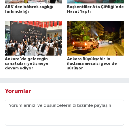
ABB'den böbrek sağlığı
Başkentliler Ata Çiftliği'nde
farkındalığı
Hasat Yaptı
Ankara'da geleceğin
Ankara Büyükşehir'in
sanatçıları yetişmeye
ilaçlama mesaisi gece de
devam ediyor
sürüyor
Yorumlar