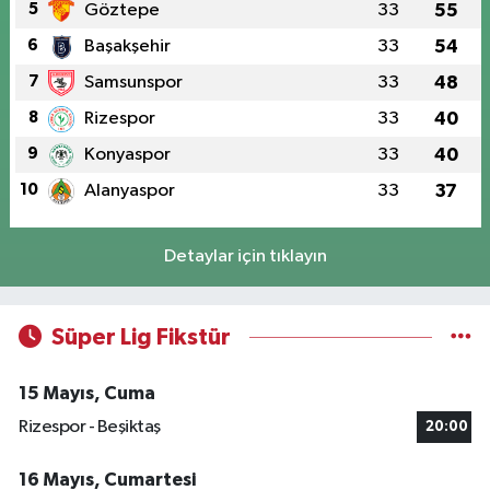
5
Göztepe
33
55
6
Başakşehir
33
54
7
Samsunspor
33
48
8
Rizespor
33
40
9
Konyaspor
33
40
10
Alanyaspor
33
37
Detaylar için tıklayın
Süper Lig Fikstür
15 Mayıs, Cuma
Rizespor - Beşiktaş
20:00
16 Mayıs, Cumartesi