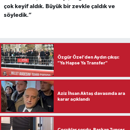
çok keyif aldık. Büyük bir zevkle çaldık ve
söyledik.”
Özgür Özel’den Aydın çıkışı:
"Ya Hapse Ya Transfer"
Aziz İhsan Aktaş davasında ara
karar açıklandı
Çocuklar sordu, Başkan Tuncer