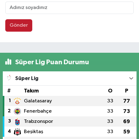
Gönder
Süper Lig Puan Durumu
Süper Lig
#
Takım
O
P
1
Galatasaray
33
77
2
Fenerbahçe
33
73
3
Trabzonspor
33
69
4
Beşiktaş
33
59