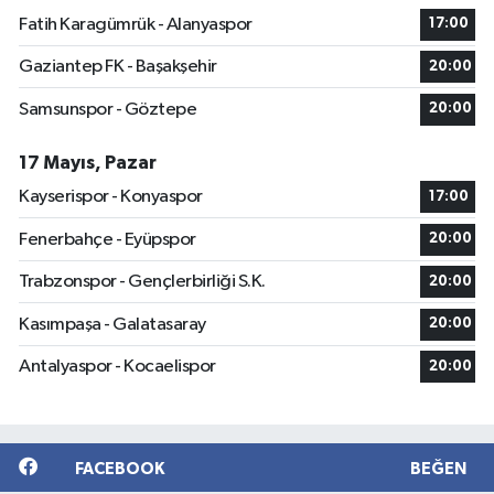
Fatih Karagümrük - Alanyaspor
17:00
Gaziantep FK - Başakşehir
20:00
Samsunspor - Göztepe
20:00
17 Mayıs, Pazar
Kayserispor - Konyaspor
17:00
Fenerbahçe - Eyüpspor
20:00
Trabzonspor - Gençlerbirliği S.K.
20:00
Kasımpaşa - Galatasaray
20:00
Antalyaspor - Kocaelispor
20:00
FACEBOOK
BEĞEN