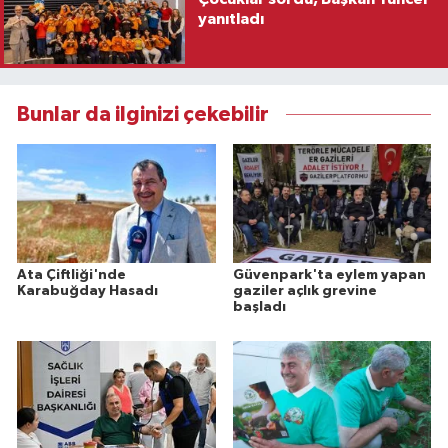
yanıtladı
Bunlar da ilginizi çekebilir
Ata Çiftliği'nde
Güvenpark'ta eylem yapan
Karabuğday Hasadı
gaziler açlık grevine
başladı