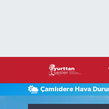
Nöbetçi Eczaneler
Hava Durumu
Namaz Vakitleri
Trafik Durumu
Süper Lig Puan Durumu ve Fikstür
Tüm Manşetler
Çamlıdere Hava Dur
Son Dakika Haberleri
Haber Arşivi