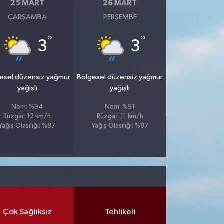
25 MART
26 MART
ÇARŞAMBA
PERŞEMBE
°
°
3
3
esel düzensiz yağmur
Bölgesel düzensiz yağmur
yağışlı
yağışlı
Nem: %94
Nem: %91
Rüzgar: 12 km/h
Rüzgar: 11 km/h
Yağış Olasılığı: %87
Yağış Olasılığı: %87
Çok Sağlıksız
Tehlikeli