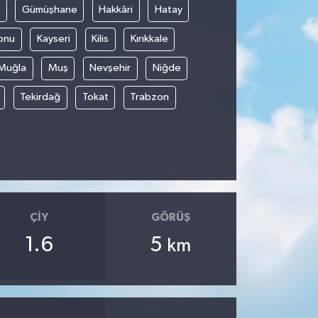
Gümüşhane
Hakkâri
Hatay
onu
Kayseri
Kilis
Kırıkkale
Muğla
Muş
Nevşehir
Niğde
Tekirdağ
Tokat
Trabzon
ÇIY
GÖRÜŞ
1.6
5
km