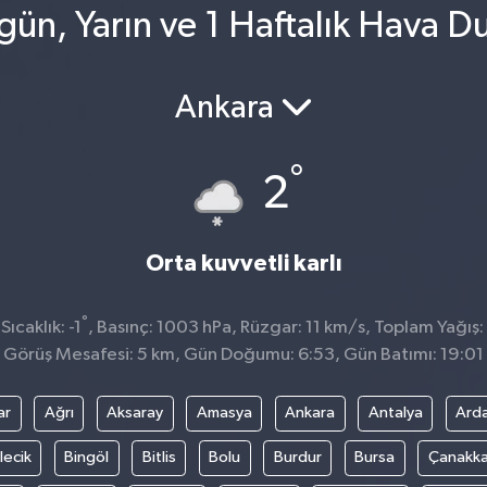
ün, Yarın ve 1 Haftalık Hava 
Ankara
°
2
Orta kuvvetli karlı
°
ıcaklık: -1
, Basınç: 1003 hPa, Rüzgar: 11 km/s, Toplam Yağış:
Görüş Mesafesi: 5 km, Gün Doğumu: 6:53, Gün Batımı: 19:01
ar
Ağrı
Aksaray
Amasya
Ankara
Antalya
Ard
lecik
Bingöl
Bitlis
Bolu
Burdur
Bursa
Çanakka