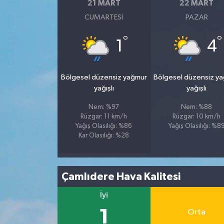
21 MART
22 MART
CUMARTESI
PAZAR
°
°
1
4
Bölgesel düzensiz yağmur
Bölgesel düzensiz y
yağışlı
yağışlı
Nem: %97
Nem: %88
Rüzgar: 11 km/h
Rüzgar: 10 km/h
Yağış Olasılığı: %86
Yağış Olasılığı: %8
Kar Olasılığı: %28
Çamlıdere Hava Kalitesi
İyi
1
Orta