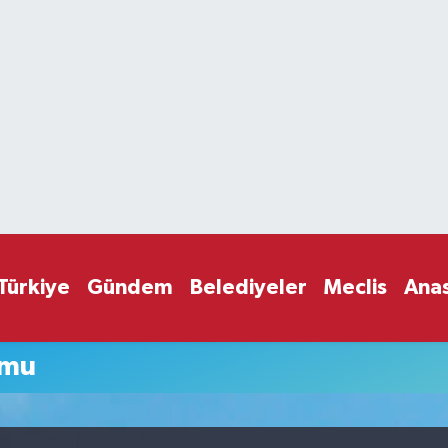
Türkiye
Gündem
Belediyeler
Meclis
Ana
umu