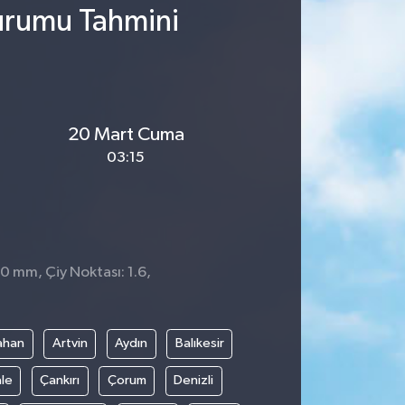
Durumu Tahmini
20 Mart Cuma
03:15
 0 mm, Çiy Noktası: 1.6,
ahan
Artvin
Aydın
Balıkesir
le
Çankırı
Çorum
Denizli