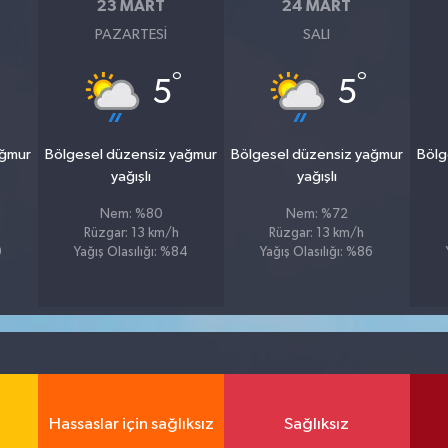
23 MART
24 MART
PAZARTESI
SALI
°
°
5
5
ağmur
Bölgesel düzensiz yağmur
Bölgesel düzensiz yağmur
Bölg
yağışlı
yağışlı
Nem: %80
Nem: %72
Rüzgar: 13 km/h
Rüzgar: 13 km/h
9
Yağış Olasılığı: %84
Yağış Olasılığı: %86
Hassaslar için sağlıksız
Sağlıksız