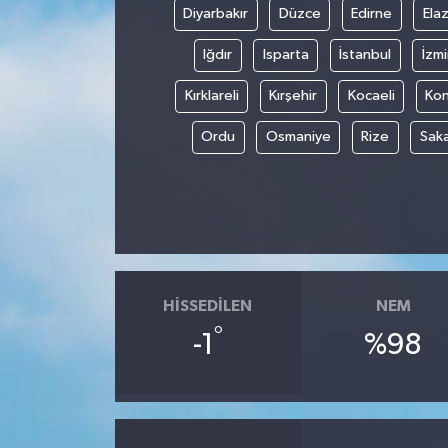
Diyarbakır
Düzce
Edirne
Elaz
Iğdır
Isparta
İstanbul
İzmi
Kırklareli
Kırşehir
Kocaeli
Ko
Ordu
Osmaniye
Rize
Sak
HISSEDILEN
NEM
°
-1
%98