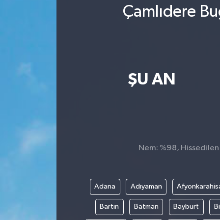
Çamlıdere Bug
ŞU AN
Nem: %98, Hissedilen S
Adana
Adıyaman
Afyonkarahis
Bartın
Batman
Bayburt
Bi