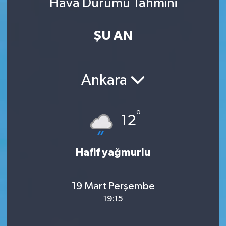
Hava Durumu Tahmini
ŞU AN
Ankara
°
12
Hafif yağmurlu
19 Mart Perşembe
19:15