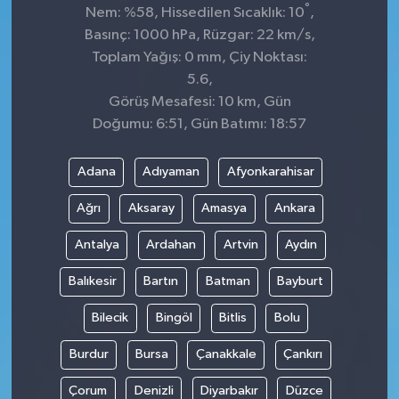
°
Nem: %58, Hissedilen Sıcaklık: 10
,
Basınç: 1000 hPa, Rüzgar: 22 km/s,
Toplam Yağış: 0 mm, Çiy Noktası:
5.6,
Görüş Mesafesi: 10 km, Gün
Doğumu: 6:51, Gün Batımı: 18:57
Adana
Adıyaman
Afyonkarahisar
Ağrı
Aksaray
Amasya
Ankara
Antalya
Ardahan
Artvin
Aydın
Balıkesir
Bartın
Batman
Bayburt
Bilecik
Bingöl
Bitlis
Bolu
Burdur
Bursa
Çanakkale
Çankırı
Çorum
Denizli
Diyarbakır
Düzce