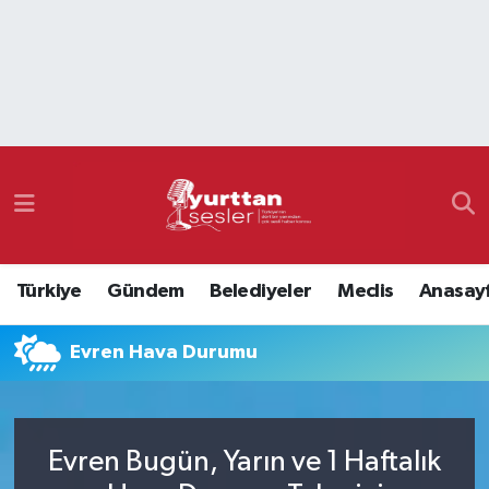
Nöbetçi Eczaneler
Hava Durumu
Namaz Vakitleri
Trafik Durumu
Türkiye
Gündem
Belediyeler
Meclis
Anasay
Süper Lig Puan Durumu ve Fikstür
Evren Hava Durumu
Tüm Manşetler
Son Dakika Haberleri
Evren Bugün, Yarın ve 1 Haftalık
Haber Arşivi