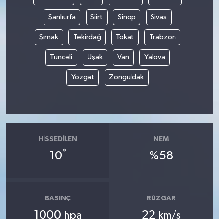
Şanlıurfa
Siirt
Sinop
Sivas
Şırnak
Tekirdağ
Tokat
Trabzon
Tunceli
Uşak
Van
Yalova
Yozgat
Zonguldak
HISSEDILEN
NEM
°
10
%58
BASINÇ
RÜZGAR
1000
22
hpa
km/s