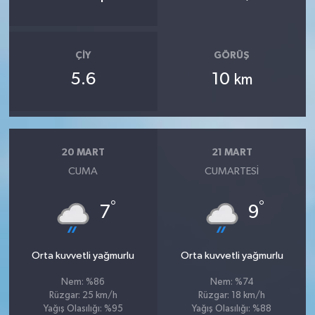
ÇIY
GÖRÜŞ
5.6
10
km
20 MART
21 MART
CUMA
CUMARTESI
°
°
7
9
Orta kuvvetli yağmurlu
Orta kuvvetli yağmurlu
Nem: %86
Nem: %74
Rüzgar: 25 km/h
Rüzgar: 18 km/h
Yağış Olasılığı: %95
Yağış Olasılığı: %88