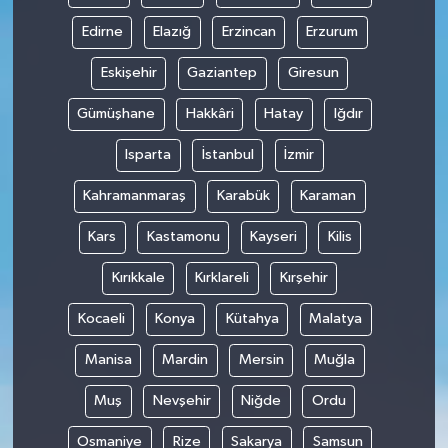
Edirne
Elazığ
Erzincan
Erzurum
Eskişehir
Gaziantep
Giresun
Gümüşhane
Hakkâri
Hatay
Iğdır
Isparta
İstanbul
İzmir
Kahramanmaraş
Karabük
Karaman
Kars
Kastamonu
Kayseri
Kilis
Kırıkkale
Kırklareli
Kırşehir
Kocaeli
Konya
Kütahya
Malatya
Manisa
Mardin
Mersin
Muğla
Muş
Nevşehir
Niğde
Ordu
Osmaniye
Rize
Sakarya
Samsun