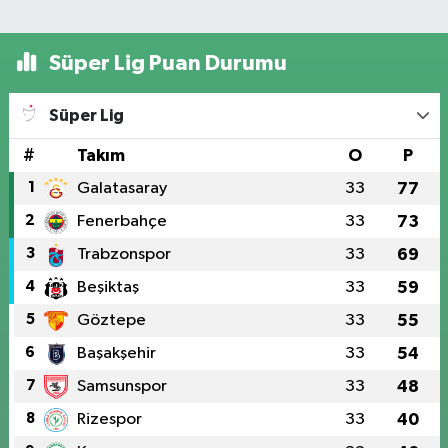
Süper Lig Puan Durumu
Süper Lig
#
Takım
O
P
1
Galatasaray
33
77
2
Fenerbahçe
33
73
3
Trabzonspor
33
69
4
Beşiktaş
33
59
5
Göztepe
33
55
6
Başakşehir
33
54
7
Samsunspor
33
48
8
Rizespor
33
40