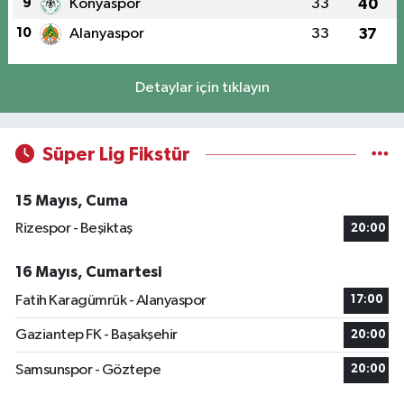
9
Konyaspor
33
40
10
Alanyaspor
33
37
Detaylar için tıklayın
Süper Lig Fikstür
15 Mayıs, Cuma
Rizespor - Beşiktaş
20:00
16 Mayıs, Cumartesi
Fatih Karagümrük - Alanyaspor
17:00
Gaziantep FK - Başakşehir
20:00
Samsunspor - Göztepe
20:00