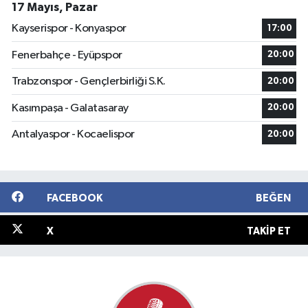
17 Mayıs, Pazar
Kayserispor - Konyaspor
17:00
Fenerbahçe - Eyüpspor
20:00
Trabzonspor - Gençlerbirliği S.K.
20:00
Kasımpaşa - Galatasaray
20:00
Antalyaspor - Kocaelispor
20:00
FACEBOOK
BEĞEN
X
TAKIP ET