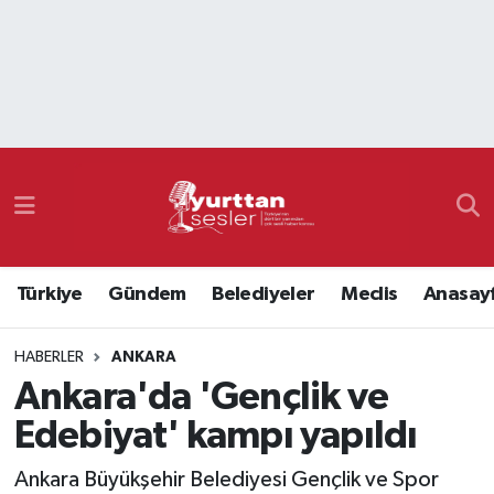
Nöbetçi Eczaneler
Hava Durumu
Namaz Vakitleri
Trafik Durumu
Türkiye
Gündem
Belediyeler
Meclis
Anasay
Süper Lig Puan Durumu ve Fikstür
HABERLER
ANKARA
Tüm Manşetler
Ankara'da 'Gençlik ve
Son Dakika Haberleri
Edebiyat' kampı yapıldı
Haber Arşivi
Ankara Büyükşehir Belediyesi Gençlik ve Spor