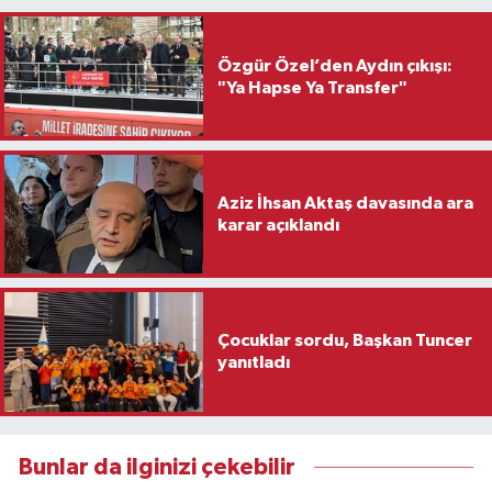
Özgür Özel’den Aydın çıkışı:
"Ya Hapse Ya Transfer"
Aziz İhsan Aktaş davasında ara
karar açıklandı
Çocuklar sordu, Başkan Tuncer
yanıtladı
Bunlar da ilginizi çekebilir