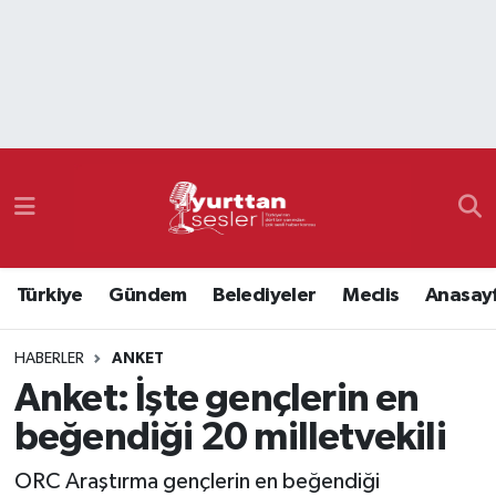
Nöbetçi Eczaneler
Hava Durumu
Namaz Vakitleri
Trafik Durumu
Türkiye
Gündem
Belediyeler
Meclis
Anasay
Süper Lig Puan Durumu ve Fikstür
HABERLER
ANKET
Tüm Manşetler
Anket: İşte gençlerin en
Son Dakika Haberleri
beğendiği 20 milletvekili
Haber Arşivi
ORC Araştırma gençlerin en beğendiği