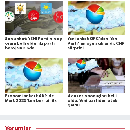
Son anket: YENİ Parti'nin oy
Yeni anket ORC'den: Yeni
oranı belli oldu, iki parti
Parti'nin oyu açıklandı, CHP
baraj sınırında
sürprizi
Ekonomi anketi: AKP'de
4 anketin sonuçları belli
Mart 2025'ten beri bir ilk
oldu: Yeni partiden atak
geldi!
Yorumlar