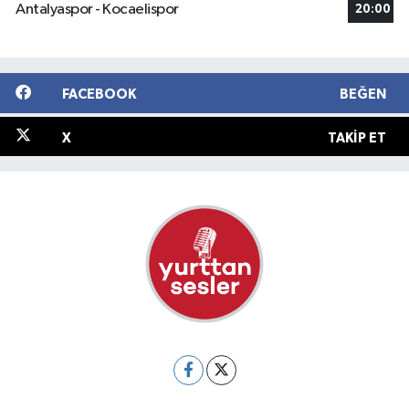
Antalyaspor - Kocaelispor
20:00
FACEBOOK
BEĞEN
X
TAKIP ET