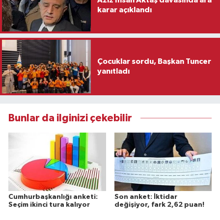
karar açıklandı
Çocuklar sordu, Başkan Tuncer
yanıtladı
Bunlar da ilginizi çekebilir
Cumhurbaşkanlığı anketi:
Son anket: İktidar
Seçim ikinci tura kalıyor
değişiyor, fark 2,62 puan!