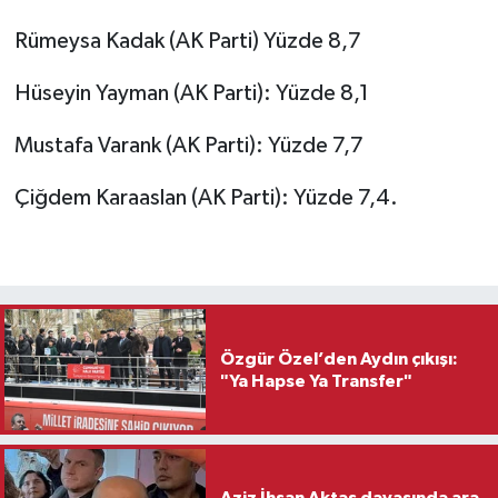
Rümeysa Kadak (AK Parti) Yüzde 8,7
Hüseyin Yayman (AK Parti): Yüzde 8,1
Mustafa Varank (AK Parti): Yüzde 7,7
Çiğdem Karaaslan (AK Parti): Yüzde 7,4.
Özgür Özel’den Aydın çıkışı:
"Ya Hapse Ya Transfer"
Aziz İhsan Aktaş davasında ara