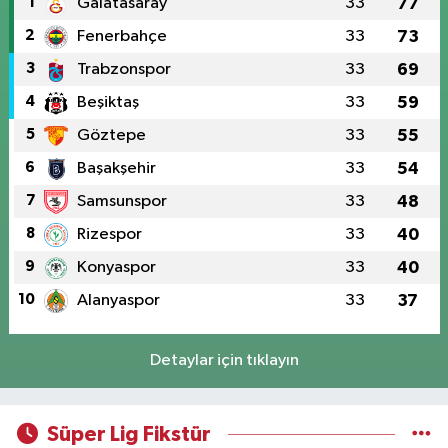
1
Galatasaray
33
77
2
Fenerbahçe
33
73
3
Trabzonspor
33
69
4
Beşiktaş
33
59
5
Göztepe
33
55
6
Başakşehir
33
54
7
Samsunspor
33
48
8
Rizespor
33
40
9
Konyaspor
33
40
10
Alanyaspor
33
37
Detaylar için tıklayın
Süper Lig Fikstür