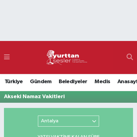
Nöbetçi Eczaneler
Hava Durumu
Namaz Vakitleri
Trafik Durumu
Türkiye
Gündem
Belediyeler
Meclis
Anasay
Süper Lig Puan Durumu ve Fikstür
Akseki Namaz Vakitleri
Tüm Manşetler
Son Dakika Haberleri
Antalya
Haber Arşivi