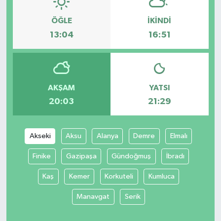
ÖĞLE
İKINDI
13:04
16:51
AKŞAM
YATSI
20:03
21:29
Akseki
Aksu
Alanya
Demre
Elmalı
Finike
Gazipaşa
Gündoğmuş
İbradı
Kaş
Kemer
Korkuteli
Kumluca
Manavgat
Serik