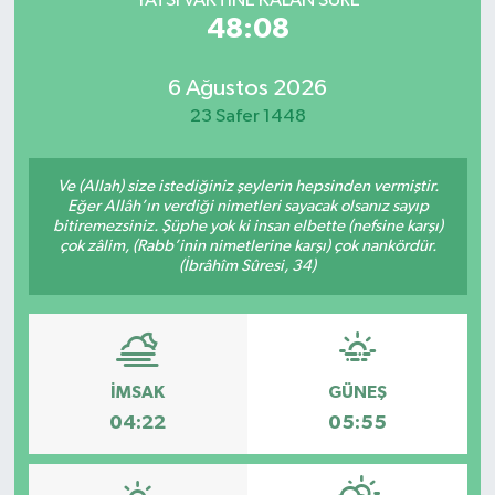
YATSI VAKTİNE KALAN SÜRE
48:08
6 Ağustos 2026
23 Safer 1448
Ve (Allah) size istediğiniz şeylerin hepsinden vermiştir.
Eğer Allâh’ın verdiği nimetleri sayacak olsanız sayıp
bitiremezsiniz. Şüphe yok ki insan elbette (nefsine karşı)
çok zâlim, (Rabb’inin nimetlerine karşı) çok nankördür.
(İbrâhîm Sûresi, 34)
İMSAK
GÜNEŞ
04:22
05:55