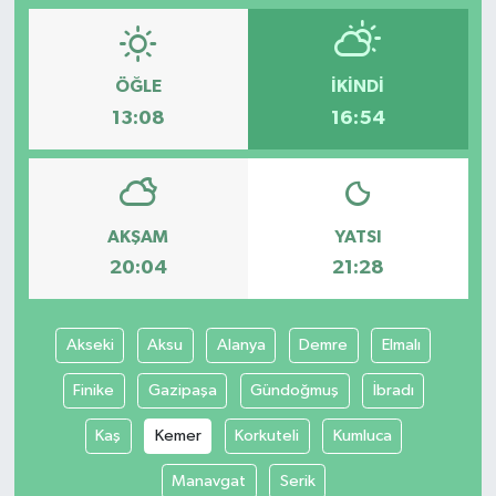
ÖĞLE
İKINDI
13:08
16:54
AKŞAM
YATSI
20:04
21:28
Akseki
Aksu
Alanya
Demre
Elmalı
Finike
Gazipaşa
Gündoğmuş
İbradı
Kaş
Kemer
Korkuteli
Kumluca
Manavgat
Serik