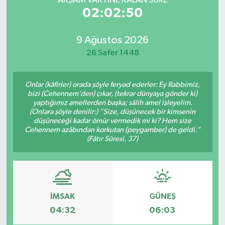
AKŞAM VAKTİNE KALAN SÜRE
02:02:50
9 Ağustos 2026
26 Safer 1448
Onlar (kâfirler) orada şöyle feryad ederler: Ey Rabbimiz,
bizi (Cehennem’den) çıkar, (tekrar dünyaya gönder ki)
yaptığımız amellerden başka; sâlih amel işleyelim.
(Onlara şöyle denilir:) "Size, düşünecek bir kimsenin
düşüneceği kadar ömür vermedik mi ki? Hem size
Cehennem azâbından korkutan (peygamber) de geldi."
(Fâtır Sûresi, 37)
İMSAK
GÜNEŞ
04:32
06:03