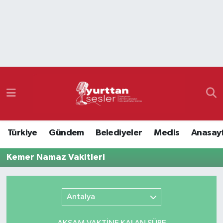
Nöbetçi Eczaneler
Hava Durumu
Namaz Vakitleri
Trafik Durumu
Türkiye
Gündem
Belediyeler
Meclis
Anasay
Süper Lig Puan Durumu ve Fikstür
Kemer Namaz Vakitleri
Tüm Manşetler
Son Dakika Haberleri
Antalya
Haber Arşivi