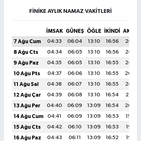
FINIKE AYLIK NAMAZ VAKITLERI
İMSAK
GÜNEŞ
ÖĞLE
İKINDI
AKŞA
7 Ağu Cum
04:33
06:04
13:10
16:56
20:07
8 Ağu Cts
04:34
06:05
13:10
16:56
20:06
9 Ağu Paz
04:35
06:05
13:10
16:55
20:05
10 Ağu Pts
04:37
06:06
13:10
16:55
20:04
11 Ağu Sal
04:38
06:07
13:10
16:55
20:03
12 Ağu Çar
04:39
06:08
13:10
16:54
20:01
13 Ağu Per
04:40
06:09
13:09
16:54
20:00
14 Ağu Cum
04:41
06:09
13:09
16:53
19:59
15 Ağu Cts
04:42
06:10
13:09
16:53
19:58
16 Ağu Paz
04:43
06:11
13:09
16:52
19:57