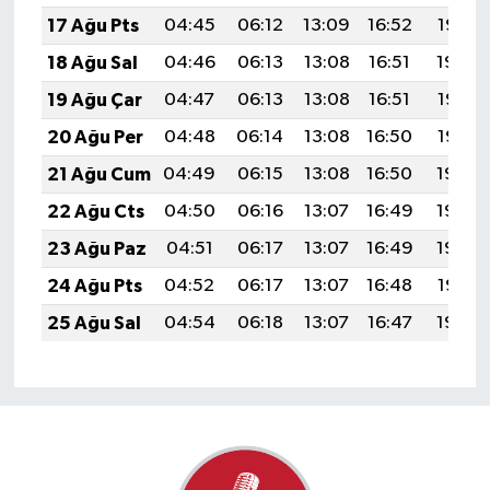
17 Ağu Pts
04:45
06:12
13:09
16:52
19:56
18 Ağu Sal
04:46
06:13
13:08
16:51
19:54
19 Ağu Çar
04:47
06:13
13:08
16:51
19:53
20 Ağu Per
04:48
06:14
13:08
16:50
19:52
21 Ağu Cum
04:49
06:15
13:08
16:50
19:50
22 Ağu Cts
04:50
06:16
13:07
16:49
19:49
23 Ağu Paz
04:51
06:17
13:07
16:49
19:48
24 Ağu Pts
04:52
06:17
13:07
16:48
19:47
25 Ağu Sal
04:54
06:18
13:07
16:47
19:45