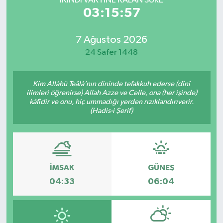
İKINDI VAKTİNE KALAN SÜRE
03:15:57
7 Ağustos 2026
24 Safer 1448
Kim Allâhü Teâlâ’nın dininde tefakkuh ederse (dînî
ilimleri öğrenirse) Allah Azze ve Celle, ona (her işinde)
kâfîdir ve onu, hiç ummadığı yerden rızıklandırıverir.
(Hadis-i Şerif)
İMSAK
GÜNEŞ
04:33
06:04