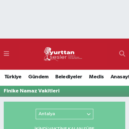
Nöbetçi Eczaneler
Hava Durumu
Namaz Vakitleri
Trafik Durumu
Türkiye
Gündem
Belediyeler
Meclis
Anasay
Süper Lig Puan Durumu ve Fikstür
Finike Namaz Vakitleri
Tüm Manşetler
Son Dakika Haberleri
Antalya
Haber Arşivi