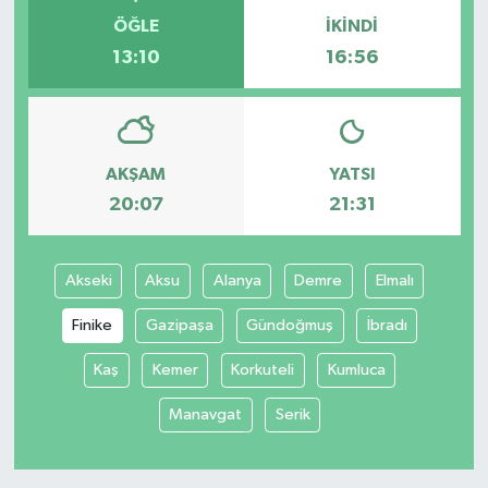
ÖĞLE
İKINDI
13:10
16:56
AKŞAM
YATSI
20:07
21:31
Akseki
Aksu
Alanya
Demre
Elmalı
Finike
Gazipaşa
Gündoğmuş
İbradı
Kaş
Kemer
Korkuteli
Kumluca
Manavgat
Serik