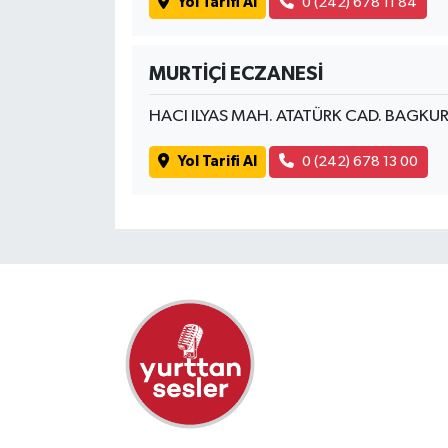
Yol Tarifi Al
0 (242) 678 11 84
MURTİÇİ ECZANESİ
HACI ILYAS MAH. ATATÜRK CAD. BAGKUR
Yol Tarifi Al
0 (242) 678 13 00