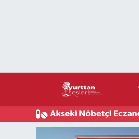
Nöbetçi Eczaneler
Hava Durumu
Namaz Vakitleri
Trafik Durumu
Süper Lig Puan Durumu ve Fikstür
Tüm Manşetler
Akseki Nöbetçi Eczan
Son Dakika Haberleri
Haber Arşivi