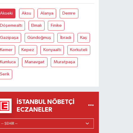
Akseki
Aksu
Alanya
Demre
Döşemealtı
Elmalı
Finike
Gazipaşa
Gündoğmuş
İbradı
Kaş
Kemer
Kepez
Konyaaltı
Korkuteli
Kumluca
Manavgat
Muratpaşa
Serik
İSTANBUL NÖBETÇI
ECZANELER