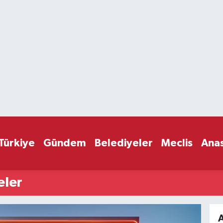
Türkiye
Gündem
Belediyeler
Meclis
Ana
eler