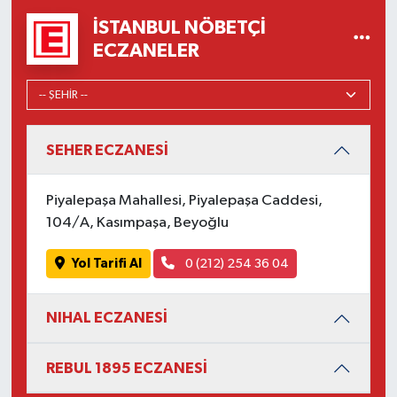
İSTANBUL NÖBETÇI
ECZANELER
SEHER ECZANESİ
Piyalepaşa Mahallesi, Piyalepaşa Caddesi,
104/A, Kasımpaşa, Beyoğlu
Yol Tarifi Al
0 (212) 254 36 04
NIHAL ECZANESİ
REBUL 1895 ECZANESİ