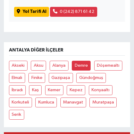
Yol Tarifi Al
0 (242) 871 61 42
ANTALYA DIĞER İLÇELER
Akseki
Aksu
Alanya
Demre
Döşemealtı
Elmalı
Finike
Gazipaşa
Gündoğmuş
İbradı
Kaş
Kemer
Kepez
Konyaaltı
Korkuteli
Kumluca
Manavgat
Muratpaşa
Serik