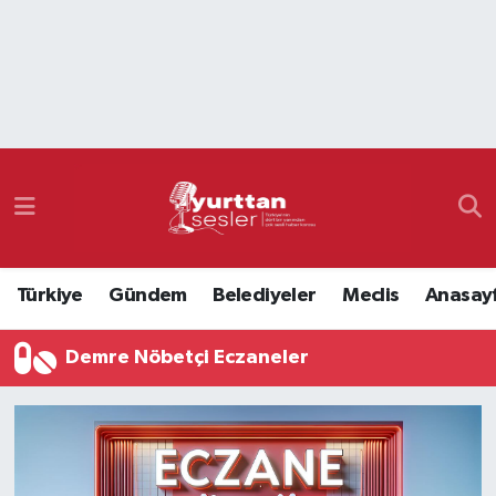
Nöbetçi Eczaneler
Hava Durumu
Namaz Vakitleri
Trafik Durumu
Türkiye
Gündem
Belediyeler
Meclis
Anasay
Süper Lig Puan Durumu ve Fikstür
Demre Nöbetçi Eczaneler
Tüm Manşetler
Son Dakika Haberleri
Haber Arşivi