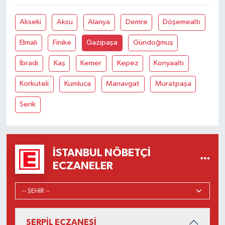
Akseki
Aksu
Alanya
Demre
Döşemealtı
Elmalı
Finike
Gazipaşa
Gündoğmuş
İbradı
Kaş
Kemer
Kepez
Konyaaltı
Korkuteli
Kumluca
Manavgat
Muratpaşa
Serik
İSTANBUL NÖBETÇI
ECZANELER
SERPİL ECZANESİ