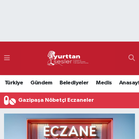
Nöbetçi Eczaneler
Hava Durumu
Namaz Vakitleri
Trafik Durumu
Türkiye
Gündem
Belediyeler
Meclis
Anasay
Süper Lig Puan Durumu ve Fikstür
Gazipaşa Nöbetçi Eczaneler
Tüm Manşetler
Son Dakika Haberleri
Haber Arşivi