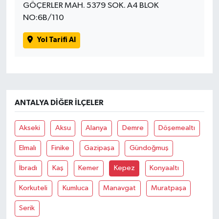
GÖÇERLER MAH. 5379 SOK. A4 BLOK
NO:6B/110
Yol Tarifi Al
ANTALYA DIĞER İLÇELER
Akseki
Aksu
Alanya
Demre
Döşemealtı
Elmalı
Finike
Gazipaşa
Gündoğmuş
İbradı
Kaş
Kemer
Kepez
Konyaaltı
Korkuteli
Kumluca
Manavgat
Muratpaşa
Serik