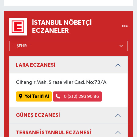
İSTANBUL NÖBETÇI
ECZANELER
LARA ECZANESİ
Cihangir Mah. Sıraselviler Cad. No:73/A
Yol Tarifi Al
0 (212) 293 90 86
GÜNEŞ ECZANESİ
TERSANE İSTANBUL ECZANESİ