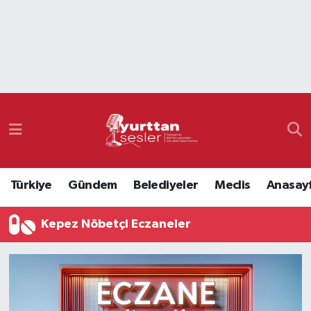
Nöbetçi Eczaneler
Hava Durumu
Namaz Vakitleri
Trafik Durumu
Türkiye
Gündem
Belediyeler
Meclis
Anasay
Süper Lig Puan Durumu ve Fikstür
Kepez Nöbetçi Eczaneler
Tüm Manşetler
Son Dakika Haberleri
Haber Arşivi