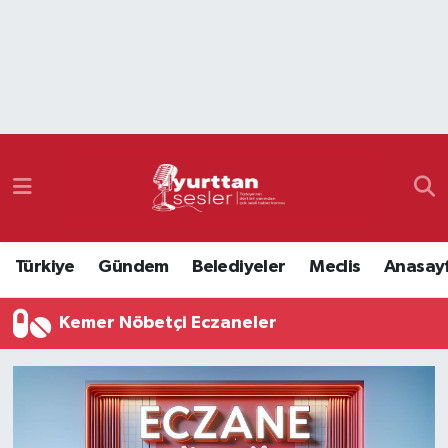
Nöbetçi Eczaneler
Hava Durumu
Namaz Vakitleri
Trafik Durumu
Türkiye
Gündem
Belediyeler
Meclis
Anasay
Süper Lig Puan Durumu ve Fikstür
Kemer Nöbetçi Eczaneler
Tüm Manşetler
Son Dakika Haberleri
Haber Arşivi