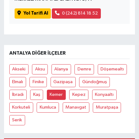
Yol Tarifi Al
0 (242) 814 18 52
ANTALYA DIĞER İLÇELER
Akseki
Aksu
Alanya
Demre
Döşemealtı
Elmalı
Finike
Gazipaşa
Gündoğmuş
İbradı
Kaş
Kemer
Kepez
Konyaaltı
Korkuteli
Kumluca
Manavgat
Muratpaşa
Serik