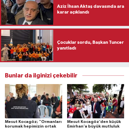
Aziz İhsan Aktaş davasında ara
karar açıklandı
Çocuklar sordu, Başkan Tuncer
yanıtladı
Bunlar da ilginizi çekebilir
Mesut Kocagöz; “Ormanları
Mesut Kocagöz’den küçük
korumak hepimizin ortak
Emirhan’a büyük mutluluk