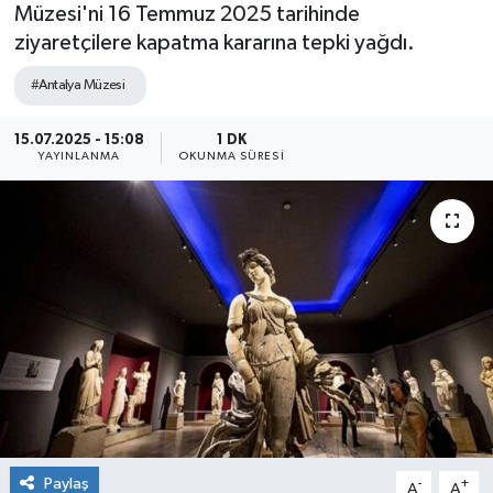
Müzesi'ni 16 Temmuz 2025 tarihinde
ziyaretçilere kapatma kararına tepki yağdı.
#Antalya Müzesi
15.07.2025 - 15:08
1 DK
YAYINLANMA
OKUNMA SÜRESI
Paylaş
-
+
A
A