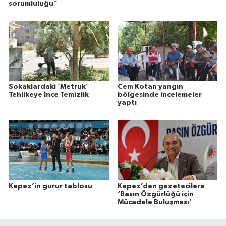
sorumluluğu”
Sokaklardaki ‘Metruk’
Cem Kotan yangın
Tehlikeye İnce Temizlik
bölgesinde incelemeler
yaptı
Kepez’in gurur tablosu
Kepez’den gazetecilere
‘Basın Özgürlüğü için
Mücadele Buluşması’