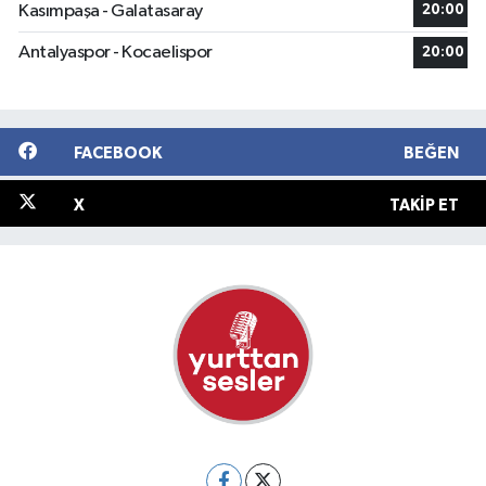
Kasımpaşa - Galatasaray
20:00
Antalyaspor - Kocaelispor
20:00
FACEBOOK
BEĞEN
X
TAKIP ET