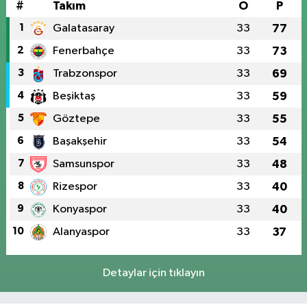
#
Takım
O
P
1
Galatasaray
33
77
2
Fenerbahçe
33
73
3
Trabzonspor
33
69
4
Beşiktaş
33
59
5
Göztepe
33
55
6
Başakşehir
33
54
7
Samsunspor
33
48
8
Rizespor
33
40
9
Konyaspor
33
40
10
Alanyaspor
33
37
Detaylar için tıklayın