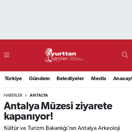
Nöbetçi Eczaneler
Hava Durumu
Namaz Vakitleri
Trafik Durumu
Türkiye
Gündem
Belediyeler
Meclis
Anasay
Süper Lig Puan Durumu ve Fikstür
HABERLER
ANTALYA
Tüm Manşetler
Antalya Müzesi ziyarete
Son Dakika Haberleri
kapanıyor!
Haber Arşivi
Kültür ve Turizm Bakanlığı'nın Antalya Arkeoloji