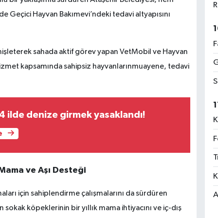
nlü bir yaklaşımla sürdüren Ataşehir Belediyesi, hem
R
de Geçici Hayvan Bakımevi’ndeki tedavi altyapısını
1
F
enişleterek sahada aktif görev yapan VetMobil ve Hayvan
G
 hizmet kapsamında sahipsiz hayvanlarınmuayene, tedavi
S
1
 4 ilde denize girmek yasaklandı!
K
e
F
T
k Mama ve Aşı Desteği
K
aları için sahiplendirme çalışmalarını da sürdüren
A
sokak köpeklerinin bir yıllık mama ihtiyacını ve iç-dış