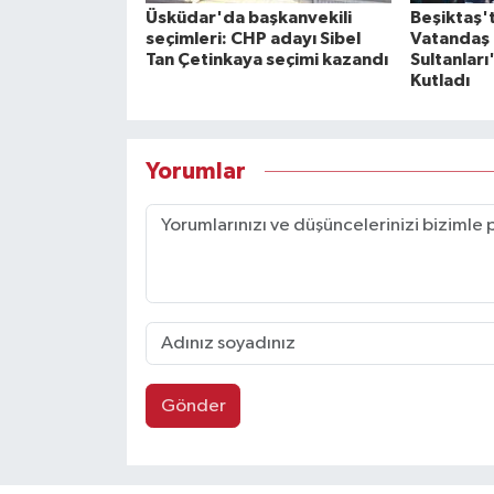
Üsküdar'da başkanvekili
Beşiktaş'
seçimleri: CHP adayı Sibel
Vatandaş 
Tan Çetinkaya seçimi kazandı
Sultanları'
Kutladı
Yorumlar
Gönder