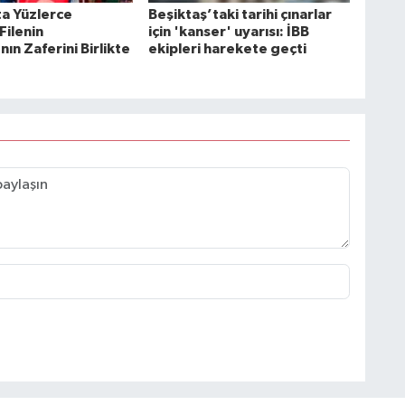
ta Yüzlerce
Beşiktaş’taki tarihi çınarlar
Filenin
için 'kanser' uyarısı: İBB
nın Zaferini Birlikte
ekipleri harekete geçti