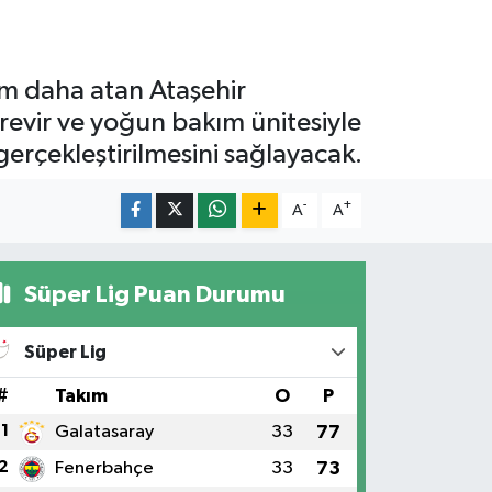
dım daha atan Ataşehir
revir ve yoğun bakım ünitesiyle
gerçekleştirilmesini sağlayacak.
-
+
A
A
Süper Lig Puan Durumu
Süper Lig
#
Takım
O
P
1
Galatasaray
33
77
2
Fenerbahçe
33
73