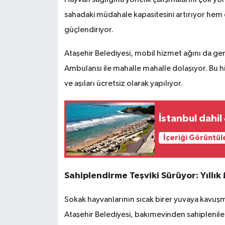
Hayvan sağlığına yönelik çalışmalarını çok yö
sahadaki müdahale kapasitesini artırıyor hem 
güçlendiriyor.
Ataşehir Belediyesi, mobil hizmet ağını da g
Ambulansı ile mahalle mahalle dolaşıyor. Bu
ve aşıları ücretsiz olarak yapılıyor.
İstanbul dahil
İçeriği Görüntül
Sahiplendirme Teşviki Sürüyor: Yıllı
Sokak hayvanlarının sıcak birer yuvaya kavuşm
Ataşehir Belediyesi, bakımevinden sahiplenilen 