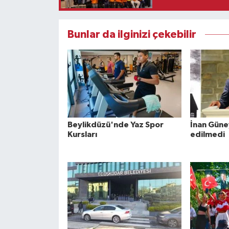
Bunlar da ilginizi çekebilir
Beylikdüzü'nde Yaz Spor
İnan Güne
Kursları
edilmedi