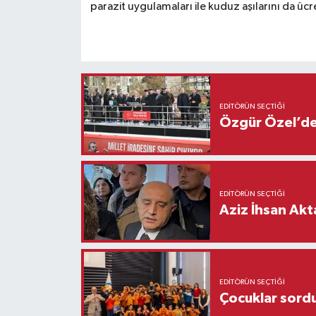
parazit uygulamaları ile kuduz aşılarını da ücre
EDITÖRÜN SEÇTIĞI
Özgür Özel’den
EDITÖRÜN SEÇTIĞI
Aziz İhsan Akt
EDITÖRÜN SEÇTIĞI
Çocuklar sordu