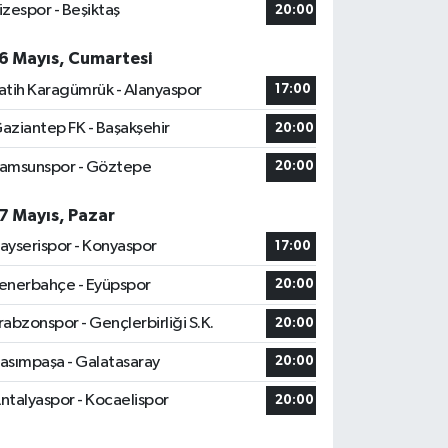
izespor - Beşiktaş
20:00
6 Mayıs, Cumartesi
atih Karagümrük - Alanyaspor
17:00
aziantep FK - Başakşehir
20:00
amsunspor - Göztepe
20:00
7 Mayıs, Pazar
ayserispor - Konyaspor
17:00
enerbahçe - Eyüpspor
20:00
rabzonspor - Gençlerbirliği S.K.
20:00
asımpaşa - Galatasaray
20:00
ntalyaspor - Kocaelispor
20:00