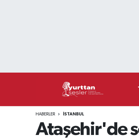
Nöbetçi Eczaneler
Hava Durumu
Namaz Vakitleri
Trafik Durumu
Süper Lig Puan Durumu ve Fikstür
Tüm Manşetler
HABERLER
İSTANBUL
Son Dakika Haberleri
Ataşehir'de 
Haber Arşivi