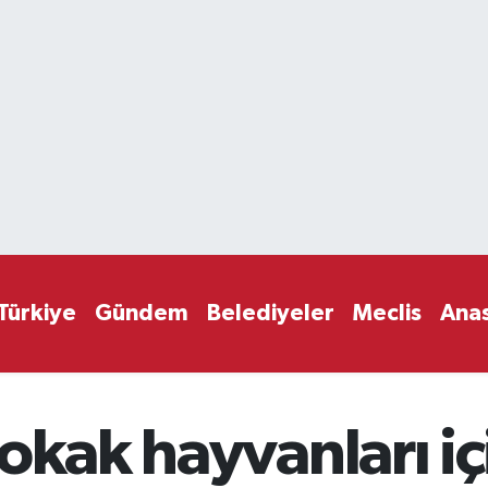
Türkiye
Gündem
Belediyeler
Meclis
Ana
sokak hayvanları i