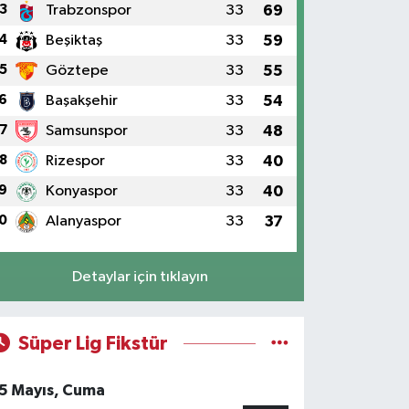
3
Trabzonspor
33
69
4
Beşiktaş
33
59
5
Göztepe
33
55
6
Başakşehir
33
54
7
Samsunspor
33
48
8
Rizespor
33
40
9
Konyaspor
33
40
0
Alanyaspor
33
37
Detaylar için tıklayın
Süper Lig Fikstür
5 Mayıs, Cuma