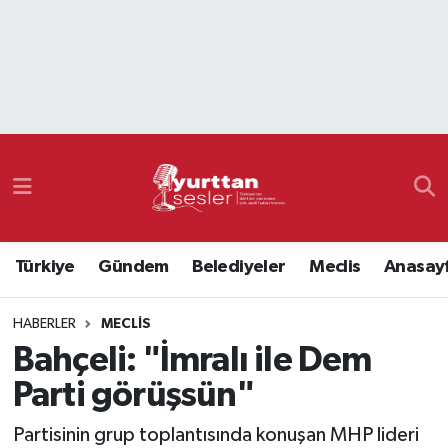
Nöbetçi Eczaneler
Hava Durumu
Namaz Vakitleri
Trafik Durumu
Türkiye
Gündem
Belediyeler
Meclis
Anasay
Süper Lig Puan Durumu ve Fikstür
HABERLER
MECLIS
Tüm Manşetler
Bahçeli: "İmralı ile Dem
Son Dakika Haberleri
Parti görüşsün"
Haber Arşivi
Partisinin grup toplantısında konuşan MHP lideri