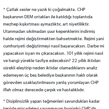
* Çatlak sesler ne yazık ki çoğalmakta. CHP
başkanının DEM ortakları ile katıldığı toplantıda
mezhep kışkırtması aymazlıktır, art niyetliliktir.
Utanmadan sıkılmadan şuur kepenklerini indirmiş
halde rejimi değiştirmekten bahsetmekte. Rejimi yani
cumhuriyeti değiştirmeyi nasıl başaracaksın. Darbe mi
yapacaksın isyan mı çıkaracaksın. 101 yıllık rejimi nasıl
ve hangi yürekle tasfiye edeceksin? 22 yıllık iktidarı
sürekli eleştirip neden iktidar olamadıklarını analiz
edemeyen üç beş belediye başkanının haklı olarak
görevden uzaklaştırılmasını yanlış yorumlayan CHP
iflah olmaz derecede çarpık ve hastalıklıdır.
* Disiplinsizlik yapan teğmenleri savundukları kadar
terörle mücadeleyi savunmayan bugünkü CHP'dir.