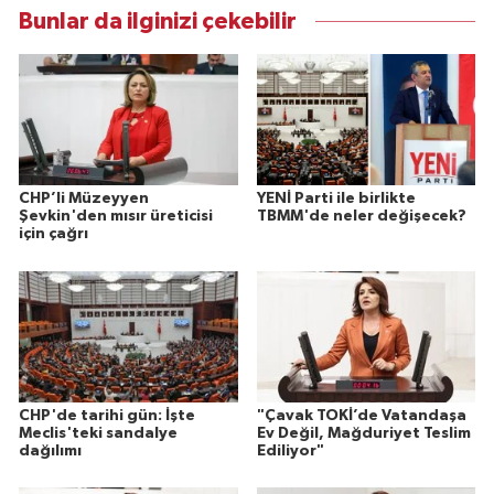
Bunlar da ilginizi çekebilir
CHP’li Müzeyyen
YENİ Parti ile birlikte
Şevkin'den mısır üreticisi
TBMM'de neler değişecek?
için çağrı
CHP'de tarihi gün: İşte
"Çavak TOKİ’de Vatandaşa
Meclis'teki sandalye
Ev Değil, Mağduriyet Teslim
dağılımı
Ediliyor"