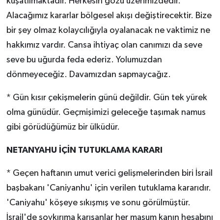
kuşatılmaktadır. Herkesin gözü üzerimizdedir.
Alacağımız kararlar bölgesel akışı değiştirecektir. Bize
bir şey olmaz kolaycılığıyla oyalanacak ne vaktimiz ne
hakkımız vardır. Cansa ihtiyaç olan canımızı da seve
seve bu uğurda feda ederiz. Yolumuzdan
dönmeyeceğiz. Davamızdan sapmaycağız.
* Gün kısır çekişmelerin günü değildir. Gün tek yürek
olma günüdür. Geçmişimizi geleceğe taşımak namus
gibi görüdüğümüz bir ülküdür.
NETANYAHU İÇİN TUTUKLAMA KARARI
* Geçen haftanın umut verici gelişmelerinden biri İsrail
başbakanı 'Caniyanhu' için verilen tutuklama kararıdır.
'Caniyahu' köşeye sıkışmış ve sonu görülmüştür.
İsrail'de soykırıma karışanlar her masum kanın hesabını