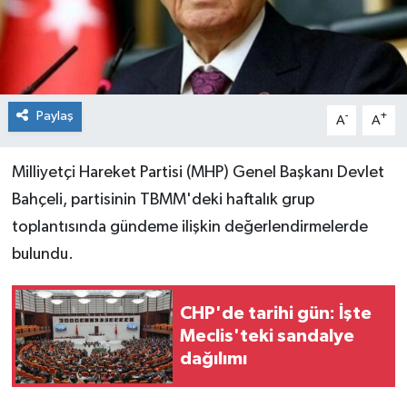
Paylaş
-
+
A
A
Milliyetçi Hareket Partisi (MHP) Genel Başkanı Devlet
Bahçeli, partisinin TBMM'deki haftalık grup
toplantısında gündeme ilişkin değerlendirmelerde
bulundu.
CHP'de tarihi gün: İşte
Meclis'teki sandalye
dağılımı