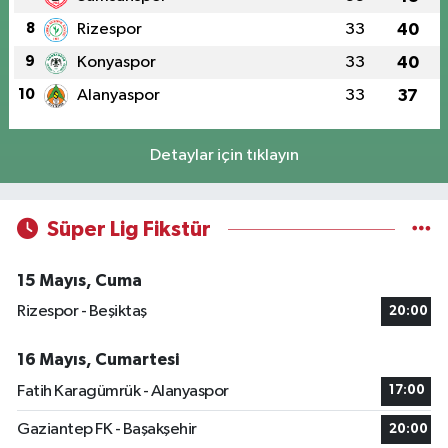
8
Rizespor
33
40
9
Konyaspor
33
40
10
Alanyaspor
33
37
Detaylar için tıklayın
Süper Lig Fikstür
15 Mayıs, Cuma
Rizespor - Beşiktaş
20:00
16 Mayıs, Cumartesi
Fatih Karagümrük - Alanyaspor
17:00
Gaziantep FK - Başakşehir
20:00