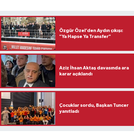
Özgür Özel’den Aydın çıkışı:
"Ya Hapse Ya Transfer"
Aziz İhsan Aktaş davasında ara
karar açıklandı
Çocuklar sordu, Başkan Tuncer
yanıtladı