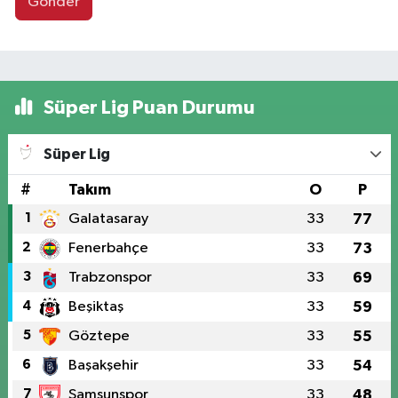
Gönder
Süper Lig Puan Durumu
Süper Lig
#
Takım
O
P
1
Galatasaray
33
77
2
Fenerbahçe
33
73
3
Trabzonspor
33
69
4
Beşiktaş
33
59
5
Göztepe
33
55
6
Başakşehir
33
54
7
Samsunspor
33
48