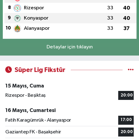
8
Rizespor
33
40
9
Konyaspor
33
40
10
Alanyaspor
33
37
Detaylar için tıklayın
Süper Lig Fikstür
15 Mayıs, Cuma
Rizespor - Beşiktaş
20:00
16 Mayıs, Cumartesi
Fatih Karagümrük - Alanyaspor
17:00
Gaziantep FK - Başakşehir
20:00