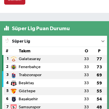
Süper Lig Puan Durumu
Süper Lig
#
Takım
O
P
1
Galatasaray
33
77
2
Fenerbahçe
33
73
3
Trabzonspor
33
69
4
Beşiktaş
33
59
5
Göztepe
33
55
6
Başakşehir
33
54
7
Samsunspor
33
48