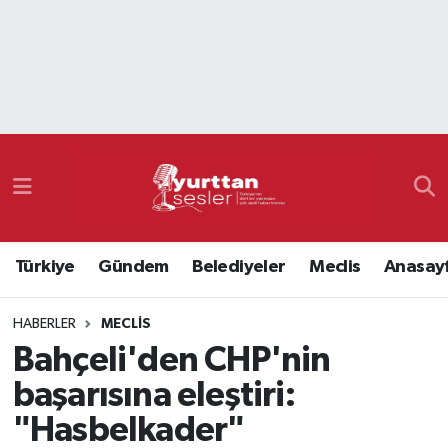
Nöbetçi Eczaneler
Hava Durumu
Namaz Vakitleri
Trafik Durumu
Türkiye
Gündem
Belediyeler
Meclis
Anasay
Süper Lig Puan Durumu ve Fikstür
HABERLER
MECLIS
Tüm Manşetler
Bahçeli'den CHP'nin
Son Dakika Haberleri
başarısına eleştiri:
"Hasbelkader"
Haber Arşivi