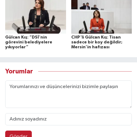
Gülcan Kış: “DSİ'nin
CHP'li Gülcan Kış: Tisan
görevini belediyelere
sadece bir koy değildir;
yıkıyorlar”
Mersin’in hafızası
Yorumlar
Gönder