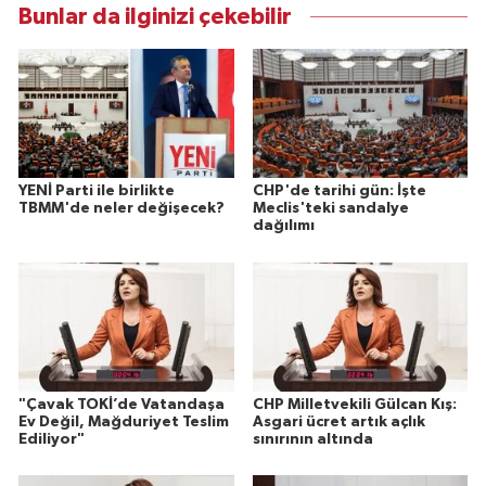
Bunlar da ilginizi çekebilir
YENİ Parti ile birlikte
CHP'de tarihi gün: İşte
TBMM'de neler değişecek?
Meclis'teki sandalye
dağılımı
"Çavak TOKİ’de Vatandaşa
CHP Milletvekili Gülcan Kış:
Ev Değil, Mağduriyet Teslim
Asgari ücret artık açlık
Ediliyor"
sınırının altında