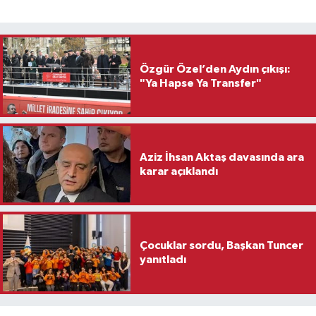
Özgür Özel’den Aydın çıkışı:
"Ya Hapse Ya Transfer"
Aziz İhsan Aktaş davasında ara
karar açıklandı
Çocuklar sordu, Başkan Tuncer
yanıtladı