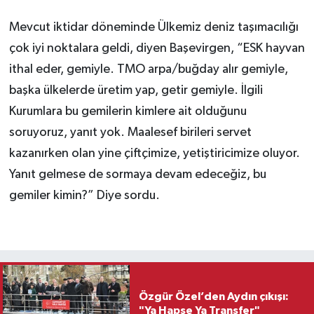
Mevcut iktidar döneminde Ülkemiz deniz taşımacılığı
çok iyi noktalara geldi, diyen Başevirgen, “ESK hayvan
ithal eder, gemiyle. TMO arpa/buğday alır gemiyle,
başka ülkelerde üretim yap, getir gemiyle. İlgili
Kurumlara bu gemilerin kimlere ait olduğunu
soruyoruz, yanıt yok. Maalesef birileri servet
kazanırken olan yine çiftçimize, yetiştiricimize oluyor.
Yanıt gelmese de sormaya devam edeceğiz, bu
gemiler kimin?” Diye sordu.
Özgür Özel’den Aydın çıkışı:
"Ya Hapse Ya Transfer"