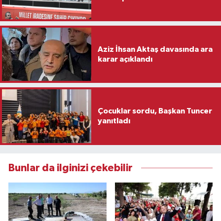
Aziz İhsan Aktaş davasında ara
karar açıklandı
Çocuklar sordu, Başkan Tuncer
yanıtladı
Bunlar da ilginizi çekebilir