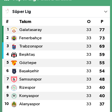
Süper Lig
#
Takım
O
P
1
Galatasaray
33
77
2
Fenerbahçe
33
73
3
Trabzonspor
33
69
4
Beşiktaş
33
59
5
Göztepe
33
55
6
Başakşehir
33
54
7
Samsunspor
33
48
8
Rizespor
33
40
9
Konyaspor
33
40
10
Alanyaspor
33
37