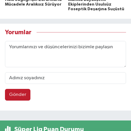
Mücadele Aralıksız Sürüyor
Ekiplerinden Usulsüz
Foseptik Deşarjına Suçüstü
Yorumlar
Gönder
Süper Lig Puan Durumu