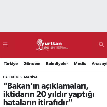
Nöbetçi Eczaneler
Hava Durumu
Namaz Vakitleri
Trafik Durumu
Türkiye
Gündem
Belediyeler
Meclis
Anasay
Süper Lig Puan Durumu ve Fikstür
HABERLER
MANISA
Tüm Manşetler
"Bakan'ın açıklamaları,
Son Dakika Haberleri
iktidarın 20 yıldır yaptığı
hataların itirafıdır"
Haber Arşivi