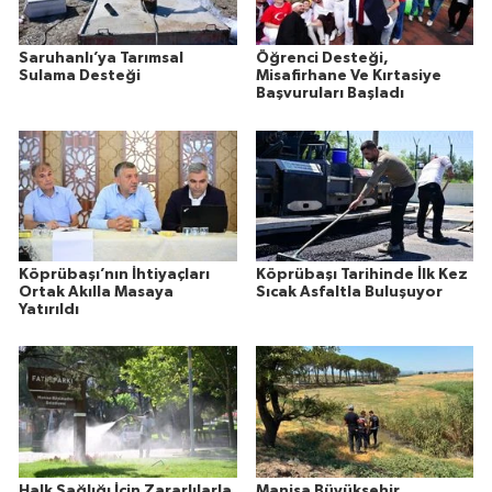
Saruhanlı’ya Tarımsal
Öğrenci Desteği,
Sulama Desteği
Misafirhane Ve Kırtasiye
Başvuruları Başladı
Köprübaşı’nın İhtiyaçları
Köprübaşı Tarihinde İlk Kez
Ortak Akılla Masaya
Sıcak Asfaltla Buluşuyor
Yatırıldı
Halk Sağlığı İçin Zararlılarla
Manisa Büyükşehir