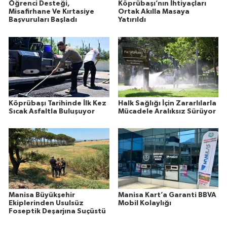
Öğrenci Desteği,
Köprübaşı’nın İhtiyaçları
Misafirhane Ve Kırtasiye
Ortak Akılla Masaya
Başvuruları Başladı
Yatırıldı
Köprübaşı Tarihinde İlk Kez
Halk Sağlığı İçin Zararlılarla
Sıcak Asfaltla Buluşuyor
Mücadele Aralıksız Sürüyor
Manisa Büyükşehir
Manisa Kart’a Garanti BBVA
Ekiplerinden Usulsüz
Mobil Kolaylığı
Foseptik Deşarjına Suçüstü