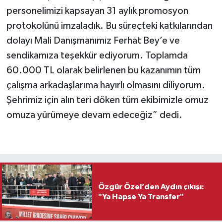
personelimizi kapsayan 31 aylık promosyon
protokolünü imzaladık. Bu süreçteki katkılarından
dolayı Mali Danışmanımız Ferhat Bey’e ve
sendikamıza teşekkür ediyorum. Toplamda
60.000 TL olarak belirlenen bu kazanımın tüm
çalışma arkadaşlarıma hayırlı olmasını diliyorum.
Şehrimiz için alın teri döken tüm ekibimizle omuz
omuza yürümeye devam edeceğiz” dedi.
Özgür Özel’den Aydın çıkışı:
"Ya Hapse Ya Transfer"