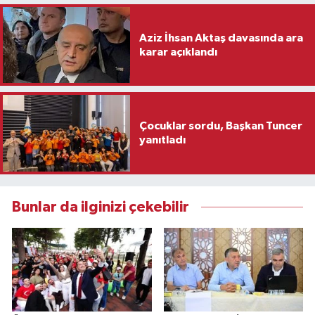
Aziz İhsan Aktaş davasında ara
karar açıklandı
Çocuklar sordu, Başkan Tuncer
yanıtladı
Bunlar da ilginizi çekebilir