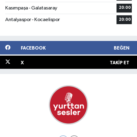
Kasımpaşa - Galatasaray
20:00
Antalyaspor - Kocaelispor
20:00
FACEBOOK
BEĞEN
X
TAKIP ET