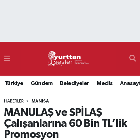
Nöbetçi Eczaneler
Hava Durumu
Namaz Vakitleri
Trafik Durumu
Türkiye
Gündem
Belediyeler
Meclis
Anasay
Süper Lig Puan Durumu ve Fikstür
HABERLER
MANISA
Tüm Manşetler
MANULAŞ ve SPİLAŞ
Son Dakika Haberleri
Çalışanlarına 60 Bin TL’lik
Promosyon
Haber Arşivi