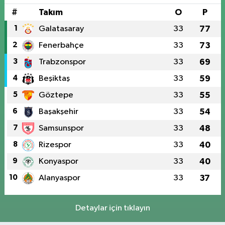
#
Takım
O
P
1
Galatasaray
33
77
2
Fenerbahçe
33
73
3
Trabzonspor
33
69
4
Beşiktaş
33
59
5
Göztepe
33
55
6
Başakşehir
33
54
7
Samsunspor
33
48
8
Rizespor
33
40
9
Konyaspor
33
40
10
Alanyaspor
33
37
Detaylar için tıklayın