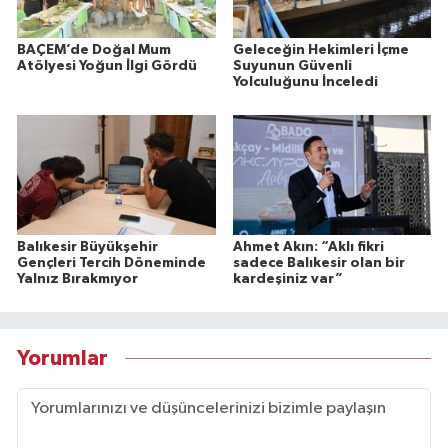
BAÇEM’de Doğal Mum
Geleceğin Hekimleri İçme
Atölyesi Yoğun İlgi Gördü
Suyunun Güvenli
Yolculuğunu İnceledi
Balıkesir Büyükşehir
Ahmet Akın: “Aklı fikri
Gençleri Tercih Döneminde
sadece Balıkesir olan bir
Yalnız Bırakmıyor
kardeşiniz var”
Yorumlar