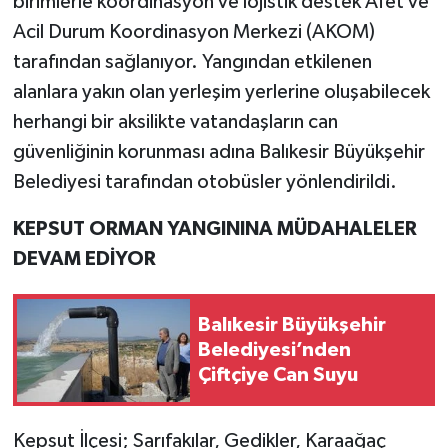
birimlerle koordinasyon ve lojistik destek Afet ve
Acil Durum Koordinasyon Merkezi (AKOM)
tarafından sağlanıyor. Yangından etkilenen
alanlara yakın olan yerleşim yerlerine oluşabilecek
herhangi bir aksilikte vatandaşların can
güvenliğinin korunması adına Balıkesir Büyükşehir
Belediyesi tarafından otobüsler yönlendirildi.
KEPSUT ORMAN YANGININA MÜDAHALELER
DEVAM EDİYOR
Balıkesir Büyükşehir
Belediyesi’nden
Çiftçiye Can Suyu
Kepsut İlçesi; Sarıfakılar, Gedikler, Karaağaç