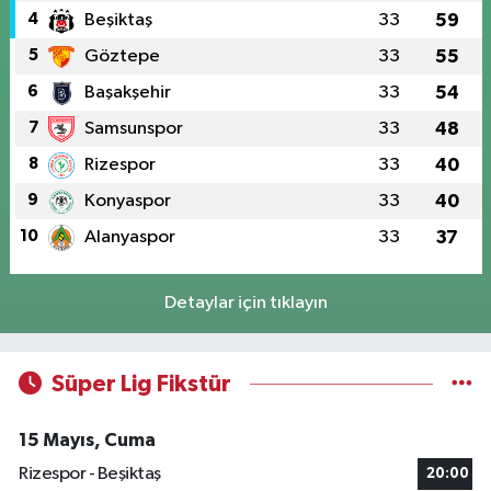
4
Beşiktaş
33
59
5
Göztepe
33
55
6
Başakşehir
33
54
7
Samsunspor
33
48
8
Rizespor
33
40
9
Konyaspor
33
40
10
Alanyaspor
33
37
Detaylar için tıklayın
Süper Lig Fikstür
15 Mayıs, Cuma
Rizespor - Beşiktaş
20:00