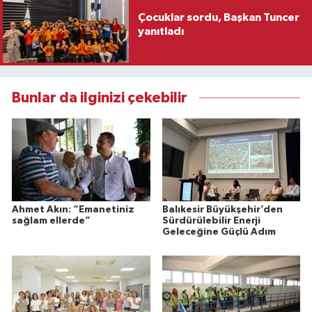
Çocuklar sordu, Başkan Tuncer
yanıtladı
Bunlar da ilginizi çekebilir
Ahmet Akın: “Emanetiniz
Balıkesir Büyükşehir’den
sağlam ellerde”
Sürdürülebilir Enerji
Geleceğine Güçlü Adım