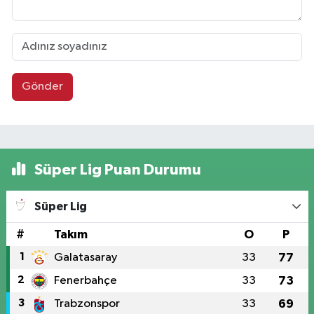
Gönder
Süper Lig Puan Durumu
Süper Lig
#
Takım
O
P
1
Galatasaray
33
77
2
Fenerbahçe
33
73
3
Trabzonspor
33
69