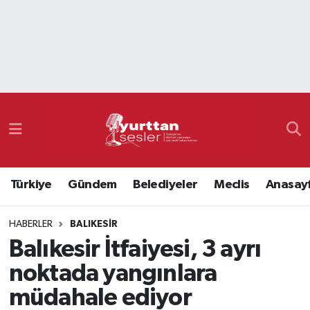
Nöbetçi Eczaneler
Hava Durumu
Namaz Vakitleri
Trafik Durumu
Türkiye
Gündem
Belediyeler
Meclis
Anasay
Süper Lig Puan Durumu ve Fikstür
HABERLER
BALIKESIR
Tüm Manşetler
Balıkesir İtfaiyesi, 3 ayrı
Son Dakika Haberleri
noktada yangınlara
müdahale ediyor
Haber Arşivi