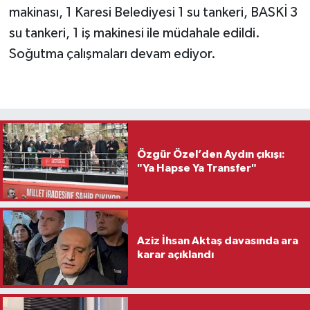
makinası, 1 Karesi Belediyesi 1 su tankeri, BASKİ 3
su tankeri, 1 iş makinesi ile müdahale edildi.
Soğutma çalışmaları devam ediyor.
Özgür Özel’den Aydın çıkışı:
"Ya Hapse Ya Transfer"
Aziz İhsan Aktaş davasında ara
karar açıklandı