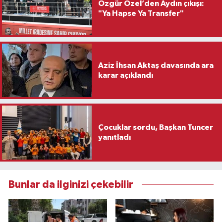
Özgür Özel’den Aydın çıkışı:
"Ya Hapse Ya Transfer"
Aziz İhsan Aktaş davasında ara
karar açıklandı
Çocuklar sordu, Başkan Tuncer
yanıtladı
Bunlar da ilginizi çekebilir