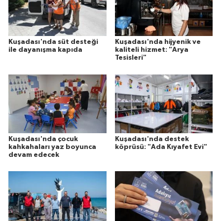
Kuşadası'nda süt desteği
Kuşadası'nda hijyenik ve
ile dayanışma kapıda
kaliteli hizmet: "Arya
Tesisleri"
Kuşadası'nda çocuk
Kuşadası'nda destek
kahkahaları yaz boyunca
köprüsü: "Ada Kıyafet Evi"
devam edecek