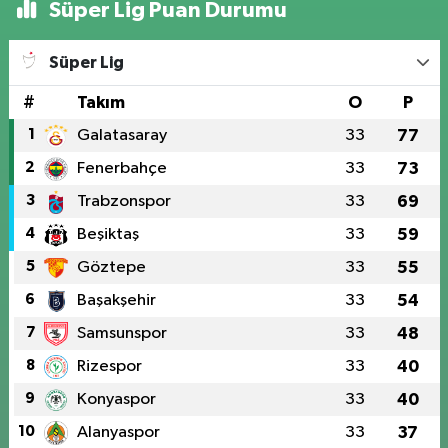
Süper Lig Puan Durumu
Süper Lig
#
Takım
O
P
1
Galatasaray
33
77
2
Fenerbahçe
33
73
3
Trabzonspor
33
69
4
Beşiktaş
33
59
5
Göztepe
33
55
6
Başakşehir
33
54
7
Samsunspor
33
48
8
Rizespor
33
40
9
Konyaspor
33
40
10
Alanyaspor
33
37