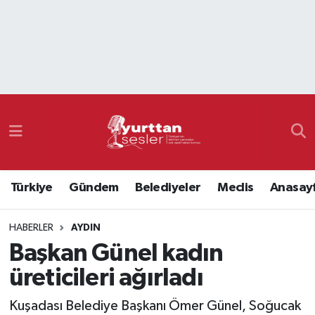
Nöbetçi Eczaneler
Hava Durumu
Namaz Vakitleri
Trafik Durumu
Türkiye
Gündem
Belediyeler
Meclis
Anasay
Süper Lig Puan Durumu ve Fikstür
HABERLER
AYDIN
Tüm Manşetler
Başkan Günel kadın
Son Dakika Haberleri
üreticileri ağırladı
Haber Arşivi
Kuşadası Belediye Başkanı Ömer Günel, Soğucak