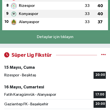
8
Rizespor
33
40
9
Konyaspor
33
40
10
Alanyaspor
33
37
Detaylar için tıklayın
Süper Lig Fikstür
15 Mayıs, Cuma
Rizespor - Beşiktaş
20:00
16 Mayıs, Cumartesi
Fatih Karagümrük - Alanyaspor
17:00
Gaziantep FK - Başakşehir
20:00