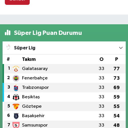
Süper Lig Puan Durumu
Süper Lig
#
Takım
O
P
1
Galatasaray
33
77
2
Fenerbahçe
33
73
3
Trabzonspor
33
69
4
Beşiktaş
33
59
5
Göztepe
33
55
6
Başakşehir
33
54
7
Samsunspor
33
48