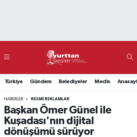
Nöbetçi Eczaneler
Hava Durumu
Namaz Vakitleri
Trafik Durumu
Türkiye
Gündem
Belediyeler
Meclis
Anasay
Süper Lig Puan Durumu ve Fikstür
HABERLER
RESMI REKLAMLAR
Tüm Manşetler
Başkan Ömer Günel ile
Son Dakika Haberleri
Kuşadası'nın dijital
dönüşümü sürüyor
Haber Arşivi