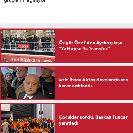
gruplarını ağırlıyor.
Özgür Özel’den Aydın çıkışı:
"Ya Hapse Ya Transfer"
Aziz İhsan Aktaş davasında ara
karar açıklandı
Çocuklar sordu, Başkan Tuncer
yanıtladı