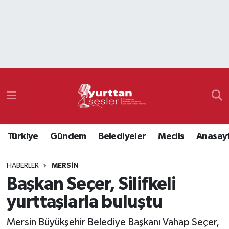
Nöbetçi Eczaneler
Hava Durumu
Namaz Vakitleri
Trafik Durumu
Türkiye
Gündem
Belediyeler
Meclis
Anasay
Süper Lig Puan Durumu ve Fikstür
HABERLER
MERSIN
Tüm Manşetler
Başkan Seçer, Silifkeli
Son Dakika Haberleri
yurttaşlarla buluştu
Haber Arşivi
Mersin Büyükşehir Belediye Başkanı Vahap Seçer,