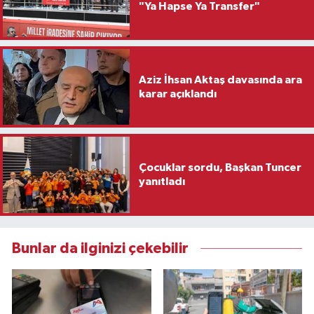
"Ya Hapse Ya Transfer"
Aziz İhsan Aktaş davasında ara
karar açıklandı
Çocuklar sordu, Başkan Tuncer
yanıtladı
Bunlar da ilginizi çekebilir