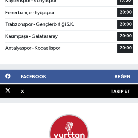
Kayserispor - Konyaspor
17:00
Fenerbahçe - Eyüpspor
20:00
Trabzonspor - Gençlerbirliği S.K.
20:00
Kasımpaşa - Galatasaray
20:00
Antalyaspor - Kocaelispor
20:00
FACEBOOK
BEĞEN
X
TAKIP ET