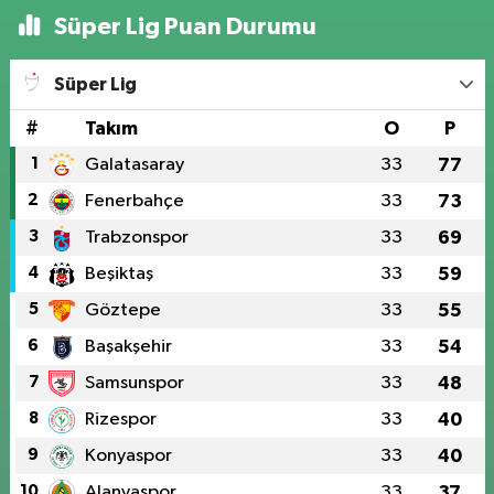
Süper Lig Puan Durumu
Süper Lig
#
Takım
O
P
1
Galatasaray
33
77
2
Fenerbahçe
33
73
3
Trabzonspor
33
69
4
Beşiktaş
33
59
5
Göztepe
33
55
6
Başakşehir
33
54
7
Samsunspor
33
48
8
Rizespor
33
40
9
Konyaspor
33
40
10
Alanyaspor
33
37