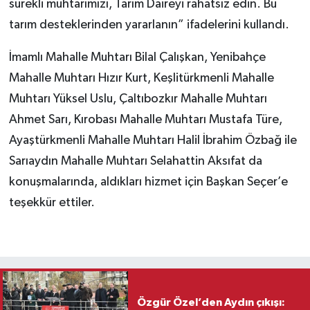
sürekli muhtarımızı, Tarım Daireyi rahatsız edin. Bu
tarım desteklerinden yararlanın” ifadelerini kullandı.
İmamlı Mahalle Muhtarı Bilal Çalışkan, Yenibahçe
Mahalle Muhtarı Hızır Kurt, Keşlitürkmenli Mahalle
Muhtarı Yüksel Uslu, Çaltıbozkır Mahalle Muhtarı
Ahmet Sarı, Kırobası Mahalle Muhtarı Mustafa Türe,
Ayaştürkmenli Mahalle Muhtarı Halil İbrahim Özbağ ile
Sarıaydın Mahalle Muhtarı Selahattin Aksıfat da
konuşmalarında, aldıkları hizmet için Başkan Seçer’e
teşekkür ettiler.
Özgür Özel’den Aydın çıkışı: