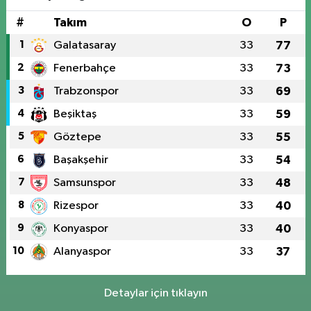
#
Takım
O
P
1
Galatasaray
33
77
2
Fenerbahçe
33
73
3
Trabzonspor
33
69
4
Beşiktaş
33
59
5
Göztepe
33
55
6
Başakşehir
33
54
7
Samsunspor
33
48
8
Rizespor
33
40
9
Konyaspor
33
40
10
Alanyaspor
33
37
Detaylar için tıklayın