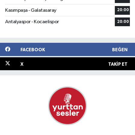
Kasımpaşa - Galatasaray
20:00
Antalyaspor - Kocaelispor
20:00
FACEBOOK
BEĞEN
X
TAKIP ET