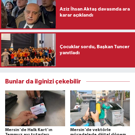
Aziz İhsan Aktaş davasında ara
karar açıklandı
Çocuklar sordu, Başkan Tuncer
yanıtladı
Bunlar da ilginizi çekebilir
Mersin'de Halk Kart’ın
Mersin'de vektörle
Temmuz ayı tutarları
mücadelede dijital dönem