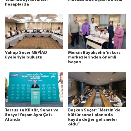
hesaplarda
Vahap Seçer MEPİAD
Mersin Büyükşehir'in kurs
üyeleriyle buluştu
merkezlerinden önemli
başarı
Tarsus'ta Kültür, Sanat ve
Başkan Seçer: "Mersin'de
Sosyal Yaşam Aynı Çatı
kültür sanat alanında
Altında
kayda değer gelişmeler
oldu"