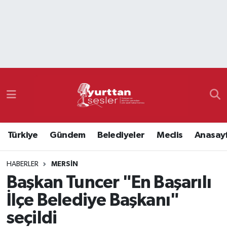
Nöbetçi Eczaneler
Hava Durumu
Namaz Vakitleri
Trafik Durumu
Türkiye
Gündem
Belediyeler
Meclis
Anasay
Süper Lig Puan Durumu ve Fikstür
HABERLER
MERSIN
Tüm Manşetler
Başkan Tuncer "En Başarılı
Son Dakika Haberleri
İlçe Belediye Başkanı"
seçildi
Haber Arşivi