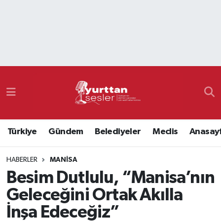
Nöbetçi Eczaneler
Hava Durumu
Namaz Vakitleri
Trafik Durumu
Türkiye
Gündem
Belediyeler
Meclis
Anasay
Süper Lig Puan Durumu ve Fikstür
HABERLER
MANISA
Tüm Manşetler
Besim Dutlulu, “Manisa’nın
Son Dakika Haberleri
Geleceğini Ortak Akılla
İnşa Edeceğiz”
Haber Arşivi