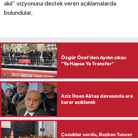
akıl” vizyonuna destek veren açıklamalarda
bulundular.
Özgür Özel’den Aydın çıkışı:
"Ya Hapse Ya Transfer"
Aziz İhsan Aktaş davasında ara
karar açıklandı
Çocuklar sordu, Başkan Tuncer