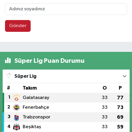
Gönder
Süper Lig Puan Durumu
Süper Lig
#
Takım
O
P
1
Galatasaray
33
77
2
Fenerbahçe
33
73
3
Trabzonspor
33
69
4
Beşiktaş
33
59