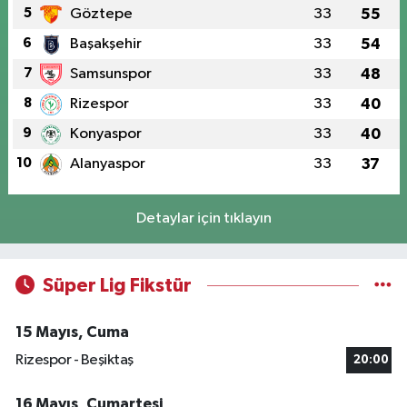
5
Göztepe
33
55
6
Başakşehir
33
54
7
Samsunspor
33
48
8
Rizespor
33
40
9
Konyaspor
33
40
10
Alanyaspor
33
37
Detaylar için tıklayın
Süper Lig Fikstür
15 Mayıs, Cuma
Rizespor - Beşiktaş
20:00
16 Mayıs, Cumartesi