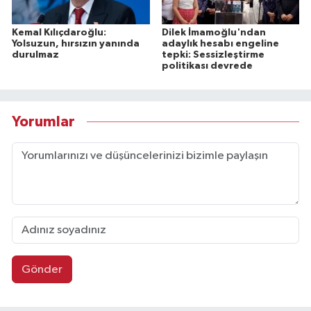
Kemal Kılıçdaroğlu:
Dilek İmamoğlu'ndan
Yolsuzun, hırsızın yanında
adaylık hesabı engeline
durulmaz
tepki: Sessizleştirme
politikası devrede
Yorumlar
Gönder