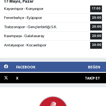
17 Mayıs, Pazar
Kayserispor - Konyaspor
17:00
Fenerbahçe - Eyüpspor
20:00
Trabzonspor - Gençlerbirliği S.K.
20:00
Kasımpaşa - Galatasaray
20:00
Antalyaspor - Kocaelispor
20:00
FACEBOOK
BEĞEN
X
TAKIP ET