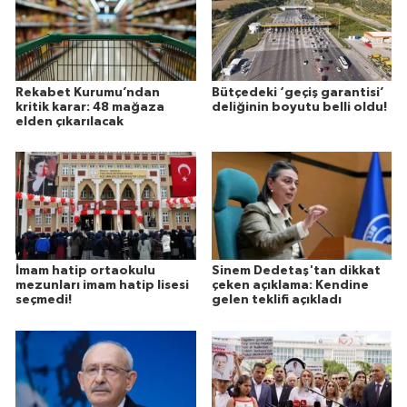
Rekabet Kurumu’ndan
Bütçedeki ‘geçiş garantisi’
kritik karar: 48 mağaza
deliğinin boyutu belli oldu!
elden çıkarılacak
İmam hatip ortaokulu
Sinem Dedetaş'tan dikkat
mezunları imam hatip lisesi
çeken açıklama: Kendine
seçmedi!
gelen teklifi açıkladı