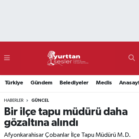
Nöbetçi Eczaneler
Hava Durumu
Namaz Vakitleri
Trafik Durumu
Türkiye
Gündem
Belediyeler
Meclis
Anasay
Süper Lig Puan Durumu ve Fikstür
HABERLER
GÜNCEL
Tüm Manşetler
Bir ilçe tapu müdürü daha
Son Dakika Haberleri
gözaltına alındı
Haber Arşivi
Afyonkarahisar Çobanlar İlçe Tapu Müdürü M.D.