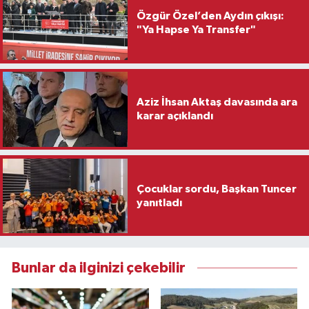
Özgür Özel’den Aydın çıkışı:
"Ya Hapse Ya Transfer"
Aziz İhsan Aktaş davasında ara
karar açıklandı
Çocuklar sordu, Başkan Tuncer
yanıtladı
Bunlar da ilginizi çekebilir