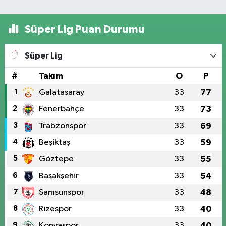
Süper Lig Puan Durumu
Süper Lig
#
Takım
O
P
1
Galatasaray
33
77
2
Fenerbahçe
33
73
3
Trabzonspor
33
69
4
Beşiktaş
33
59
5
Göztepe
33
55
6
Başakşehir
33
54
7
Samsunspor
33
48
8
Rizespor
33
40
9
Konyaspor
33
40