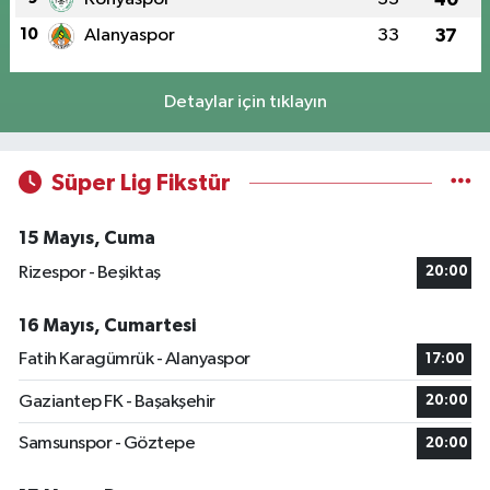
10
Alanyaspor
33
37
Detaylar için tıklayın
Süper Lig Fikstür
15 Mayıs, Cuma
Rizespor - Beşiktaş
20:00
16 Mayıs, Cumartesi
Fatih Karagümrük - Alanyaspor
17:00
Gaziantep FK - Başakşehir
20:00
Samsunspor - Göztepe
20:00