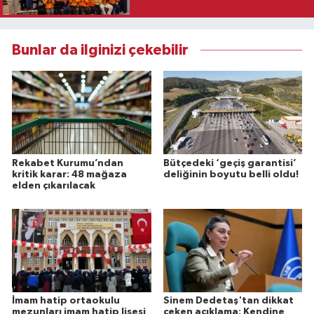
Bunlar da ilginizi çekebilir
Rekabet Kurumu’ndan
Bütçedeki ‘geçiş garantisi’
kritik karar: 48 mağaza
deliğinin boyutu belli oldu!
elden çıkarılacak
İmam hatip ortaokulu
Sinem Dedetaş'tan dikkat
mezunları imam hatip lisesi
çeken açıklama: Kendine