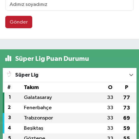
Gönder
Süper Lig Puan Durumu
Süper Lig
#
Takım
O
P
1
Galatasaray
33
77
2
Fenerbahçe
33
73
3
Trabzonspor
33
69
4
Beşiktaş
33
59
5
Göztepe
33
55