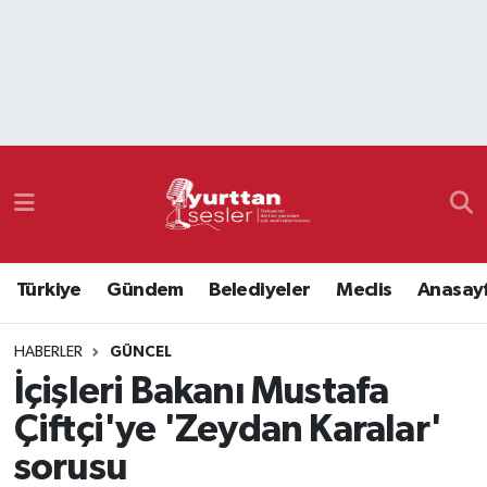
Nöbetçi Eczaneler
Hava Durumu
Namaz Vakitleri
Trafik Durumu
Türkiye
Gündem
Belediyeler
Meclis
Anasay
Süper Lig Puan Durumu ve Fikstür
HABERLER
GÜNCEL
Tüm Manşetler
İçişleri Bakanı Mustafa
Son Dakika Haberleri
Çiftçi'ye 'Zeydan Karalar'
sorusu
Haber Arşivi