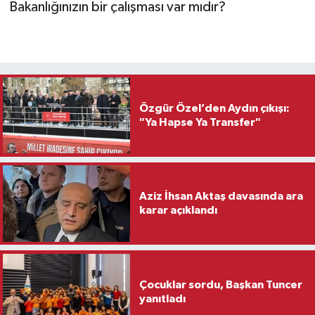
Bakanlığınızın bir çalışması var mıdır?
Özgür Özel’den Aydın çıkışı:
"Ya Hapse Ya Transfer"
Aziz İhsan Aktaş davasında ara
karar açıklandı
Çocuklar sordu, Başkan Tuncer
yanıtladı