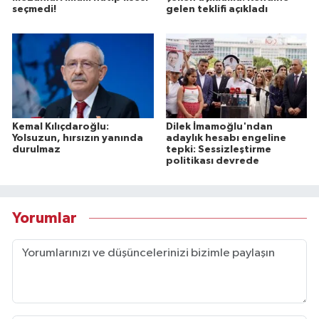
seçmedi!
gelen teklifi açıkladı
Kemal Kılıçdaroğlu:
Dilek İmamoğlu'ndan
Yolsuzun, hırsızın yanında
adaylık hesabı engeline
durulmaz
tepki: Sessizleştirme
politikası devrede
Yorumlar