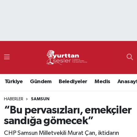
Nöbetçi Eczaneler
Hava Durumu
Namaz Vakitleri
Trafik Durumu
Türkiye
Gündem
Belediyeler
Meclis
Anasay
Süper Lig Puan Durumu ve Fikstür
HABERLER
SAMSUN
Tüm Manşetler
“Bu pervasızları, emekçiler
Son Dakika Haberleri
sandığa gömecek”
Haber Arşivi
CHP Samsun Milletvekili Murat Çan, iktidarın