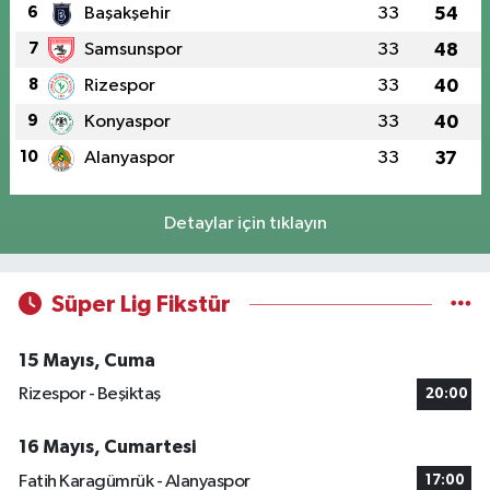
6
Başakşehir
33
54
7
Samsunspor
33
48
8
Rizespor
33
40
9
Konyaspor
33
40
10
Alanyaspor
33
37
Detaylar için tıklayın
Süper Lig Fikstür
15 Mayıs, Cuma
Rizespor - Beşiktaş
20:00
16 Mayıs, Cumartesi
Fatih Karagümrük - Alanyaspor
17:00