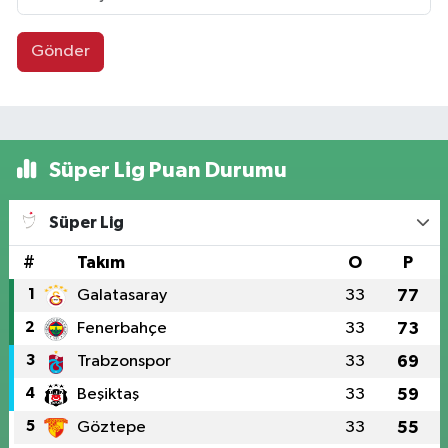
Gönder
Süper Lig Puan Durumu
Süper Lig
#
Takım
O
P
1
Galatasaray
33
77
2
Fenerbahçe
33
73
3
Trabzonspor
33
69
4
Beşiktaş
33
59
5
Göztepe
33
55