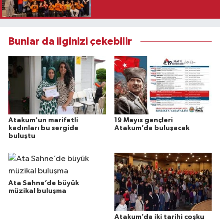
Bunlar da ilginizi çekebilir
Atakum'un marifetli
19 Mayıs gençleri
kadınları bu sergide
Atakum’da buluşacak
buluştu
Ata Sahne’de büyük
müzikal buluşma
Atakum’da iki tarihi coşku