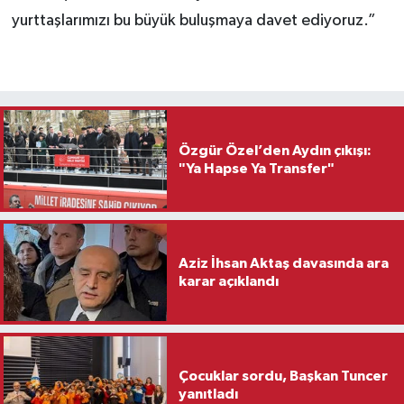
yurttaşlarımızı bu büyük buluşmaya davet ediyoruz.”
Özgür Özel’den Aydın çıkışı:
"Ya Hapse Ya Transfer"
Aziz İhsan Aktaş davasında ara
karar açıklandı
Çocuklar sordu, Başkan Tuncer
yanıtladı