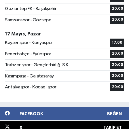
Gaziantep FK - Başakşehir
20:00
Samsunspor - Göztepe
20:00
17 Mayıs, Pazar
Kayserispor - Konyaspor
17:00
Fenerbahçe - Eyüpspor
20:00
Trabzonspor - Gençlerbirliği S.K.
20:00
Kasımpaşa - Galatasaray
20:00
Antalyaspor - Kocaelispor
20:00
FACEBOOK
BEĞEN
X
TAKIP ET