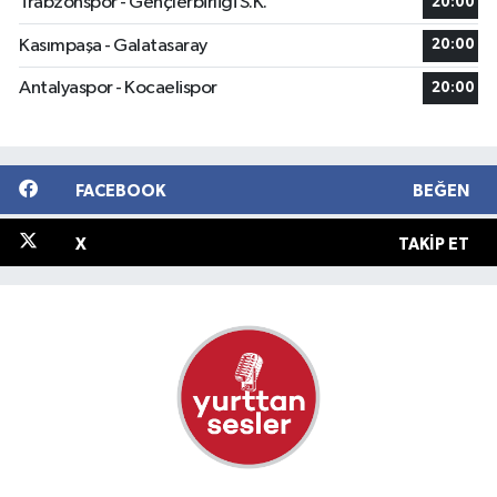
Trabzonspor - Gençlerbirliği S.K.
20:00
Kasımpaşa - Galatasaray
20:00
Antalyaspor - Kocaelispor
20:00
FACEBOOK
BEĞEN
X
TAKIP ET