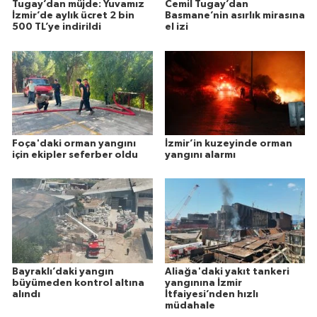
Tugay’dan müjde: Yuvamız
Cemil Tugay’dan
İzmir’de aylık ücret 2 bin
Basmane’nin asırlık mirasına
500 TL’ye indirildi
el izi
Foça'daki orman yangını
İzmir’in kuzeyinde orman
için ekipler seferber oldu
yangını alarmı
Bayraklı’daki yangın
Aliağa'daki yakıt tankeri
büyümeden kontrol altına
yangınına İzmir
alındı
İtfaiyesi’nden hızlı
müdahale