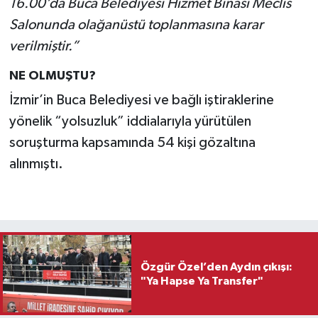
16.00’da Buca Belediyesi Hizmet Binası Meclis
Salonunda olağanüstü toplanmasına karar
verilmiştir.”
NE OLMUŞTU?
İzmir’in Buca Belediyesi ve bağlı iştiraklerine
yönelik “yolsuzluk” iddialarıyla yürütülen
soruşturma kapsamında 54 kişi gözaltına
alınmıştı.
Özgür Özel’den Aydın çıkışı:
"Ya Hapse Ya Transfer"