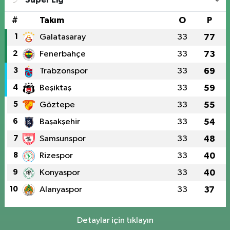
#
Takım
O
P
1
Galatasaray
33
77
2
Fenerbahçe
33
73
3
Trabzonspor
33
69
4
Beşiktaş
33
59
5
Göztepe
33
55
6
Başakşehir
33
54
7
Samsunspor
33
48
8
Rizespor
33
40
9
Konyaspor
33
40
10
Alanyaspor
33
37
Detaylar için tıklayın