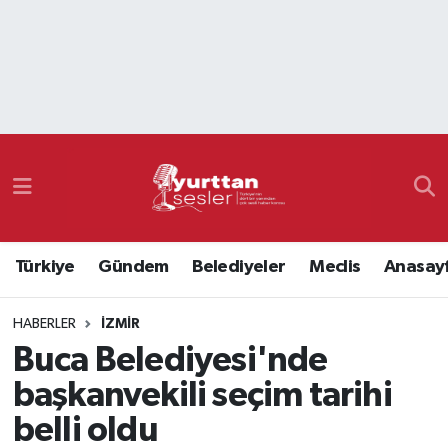
Nöbetçi Eczaneler
Hava Durumu
Namaz Vakitleri
Trafik Durumu
Türkiye
Gündem
Belediyeler
Meclis
Anasay
Süper Lig Puan Durumu ve Fikstür
HABERLER
İZMIR
Tüm Manşetler
Buca Belediyesi'nde
Son Dakika Haberleri
başkanvekili seçim tarihi
belli oldu
Haber Arşivi