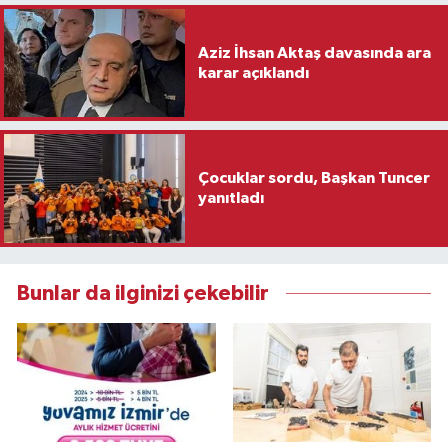
Aziz İhsan Aktaş davasında ara
karar açıklandı
Çocuklar sordu, Başkan Tuncer
yanıtladı
Bunlar da ilginizi çekebilir