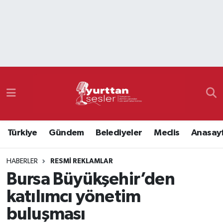
Nöbetçi Eczaneler
Hava Durumu
Namaz Vakitleri
Trafik Durumu
Türkiye
Gündem
Belediyeler
Meclis
Anasay
Süper Lig Puan Durumu ve Fikstür
HABERLER
RESMI REKLAMLAR
Tüm Manşetler
Bursa Büyükşehir’den
Son Dakika Haberleri
katılımcı yönetim
buluşması
Haber Arşivi