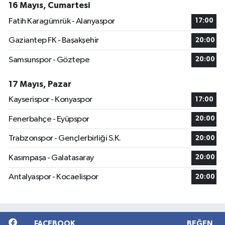
16 Mayıs, Cumartesi
Fatih Karagümrük - Alanyaspor
17:00
Gaziantep FK - Başakşehir
20:00
Samsunspor - Göztepe
20:00
17 Mayıs, Pazar
Kayserispor - Konyaspor
17:00
Fenerbahçe - Eyüpspor
20:00
Trabzonspor - Gençlerbirliği S.K.
20:00
Kasımpaşa - Galatasaray
20:00
Antalyaspor - Kocaelispor
20:00
FACEBOOK
BEĞEN