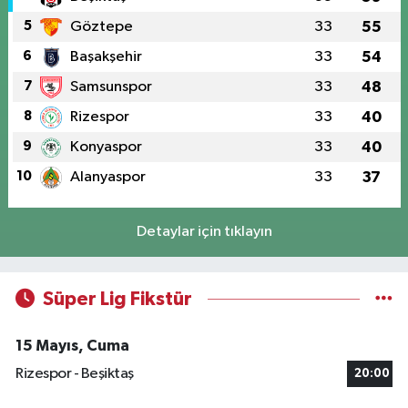
5
Göztepe
33
55
6
Başakşehir
33
54
7
Samsunspor
33
48
8
Rizespor
33
40
9
Konyaspor
33
40
10
Alanyaspor
33
37
Detaylar için tıklayın
Süper Lig Fikstür
15 Mayıs, Cuma
Rizespor - Beşiktaş
20:00