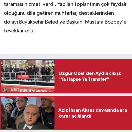
taraması hizmeti verdi. Yapılan toplantının çok faydalı
olduğunu dile getiren muhtarlar, desteklerinden
dolayı Büyükşehir Belediye Başkanı Mustafa Bozbey’e
teşekkür etti.
Özgür Özel’den Aydın çıkışı:
"Ya Hapse Ya Transfer"
Aziz İhsan Aktaş davasında ara
karar açıklandı