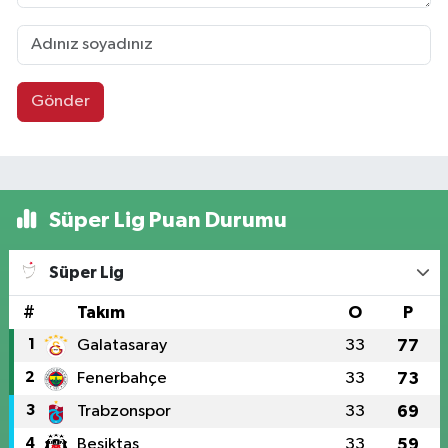
Gönder
Süper Lig Puan Durumu
Süper Lig
#
Takım
O
P
1
Galatasaray
33
77
2
Fenerbahçe
33
73
3
Trabzonspor
33
69
4
Beşiktaş
33
59