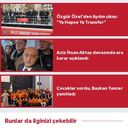
Özgür Özel’den Aydın çıkışı:
"Ya Hapse Ya Transfer"
Aziz İhsan Aktaş davasında ara
karar açıklandı
Çocuklar sordu, Başkan Tuncer
yanıtladı
Bunlar da ilginizi çekebilir