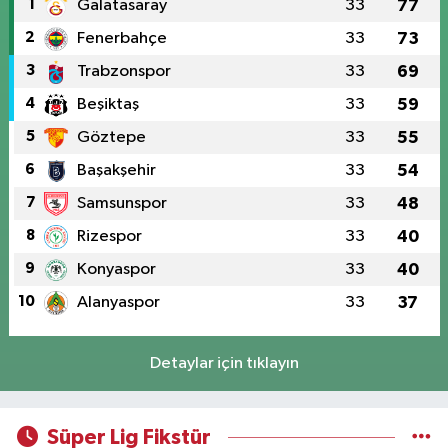
1
Galatasaray
33
77
2
Fenerbahçe
33
73
3
Trabzonspor
33
69
4
Beşiktaş
33
59
5
Göztepe
33
55
6
Başakşehir
33
54
7
Samsunspor
33
48
8
Rizespor
33
40
9
Konyaspor
33
40
10
Alanyaspor
33
37
Detaylar için tıklayın
Süper Lig Fikstür