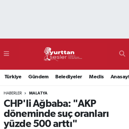
Nöbetçi Eczaneler
Hava Durumu
Namaz Vakitleri
Trafik Durumu
Türkiye
Gündem
Belediyeler
Meclis
Anasay
Süper Lig Puan Durumu ve Fikstür
HABERLER
MALATYA
Tüm Manşetler
CHP'li Ağbaba: "AKP
Son Dakika Haberleri
döneminde suç oranları
yüzde 500 arttı"
Haber Arşivi