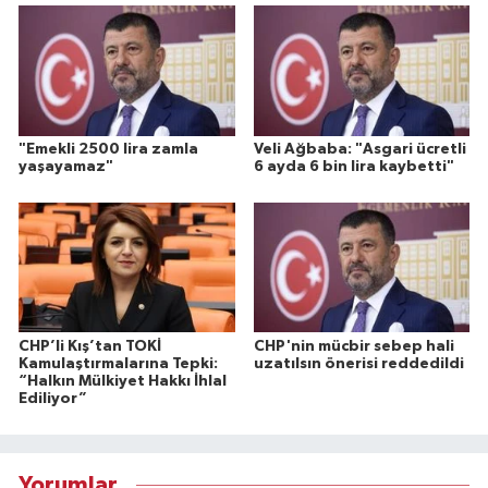
"Emekli 2500 lira zamla
Veli Ağbaba: "Asgari ücretli
yaşayamaz"
6 ayda 6 bin lira kaybetti"
CHP’li Kış’tan TOKİ
CHP'nin mücbir sebep hali
Kamulaştırmalarına Tepki:
uzatılsın önerisi reddedildi
“Halkın Mülkiyet Hakkı İhlal
Ediliyor”
Yorumlar