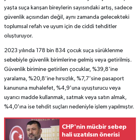
yaşta suça karışan bireylerin sayısındaki artış, sadece
güvenlik açısından değil, aynı zamanda gelecekteki
toplumsal refah ve uyum için de ciddi tehditler
oluşturuyor.
2023 yılında 178 bin 834 çocuk suça sürüklenme
sebebiyle güvenlik birimlerine gelmiş veya getirilmiş.
Güvenlik birimine getirilen çocuklar, %39,8'ine
yaralama, %20,8'ine hırsızlık, %7,7'sine pasaport
kanununa muhalefet, %4,9'una uyuşturucu veya
uyarıcı madde kullanmak, satmak veya satın almak,
%4,0'ına ise tehdit suçları nedeniyle işlem yapılmıştır.
CHP'nin mücbir sebep
hali uzatılsın önerisi