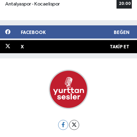
Antalyaspor - Kocaelispor
20:00
FACEBOOK
BEĞEN
X
TAKIP ET