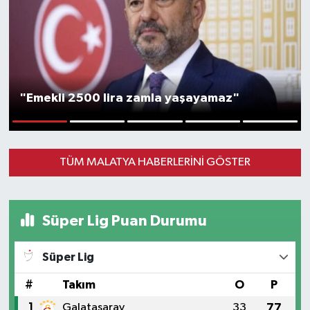
"Emekli 2500 lira zamla yaşayamaz"
1
2
3
4
5
TÜM MALATYA HABERLERINI GÖSTER
Süper Lig Puan Durumu
Süper Lig
#
Takım
O
P
1
Galatasaray
33
77