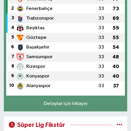
2
Fenerbahçe
33
73
3
Trabzonspor
33
69
4
Beşiktaş
33
59
5
Göztepe
33
55
6
Başakşehir
33
54
7
Samsunspor
33
48
8
Rizespor
33
40
9
Konyaspor
33
40
10
Alanyaspor
33
37
Detaylar için tıklayın
Süper Lig Fikstür