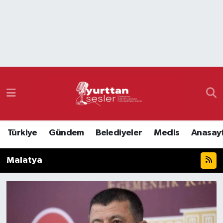
Nöbetçi Eczaneler
Hava Durumu
Namaz Vakitleri
Trafik Durumu
Türkiye
Gündem
Belediyeler
Meclis
Anasay
Süper Lig Puan Durumu ve Fikstür
Malatya
Tüm Manşetler
Son Dakika Haberleri
Haber Arşivi