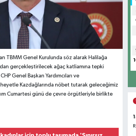
an TBMM Genel Kurulunda söz alarak Halilağa
1
an gerçekleştirilecek ağaç katliamına tepki
CHP Genel Başkan Yardımcıları ve
ir heyetle Kazdağlarında nöbet tutarak geleceğimiz
ım Cumartesi günü de çevre örgütleriyle birlikte
1
R
adınlar için toplu taşımada 'Sınırsız