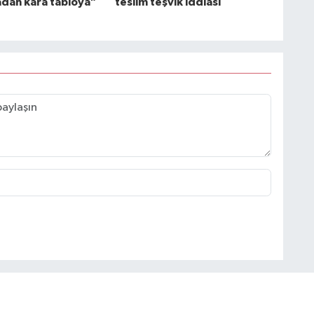
adan kara tabloya"
teslim teşvik iddiası