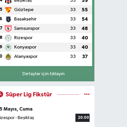
4
Beşiktaş
33
59
5
Göztepe
33
55
6
Başakşehir
33
54
7
Samsunspor
33
48
8
Rizespor
33
40
9
Konyaspor
33
40
0
Alanyaspor
33
37
Detaylar için tıklayın
Süper Lig Fikstür
5 Mayıs, Cuma
izespor - Beşiktaş
20:00