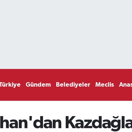
Türkiye
Gündem
Belediyeler
Meclis
Ana
han'dan Kazdağlar