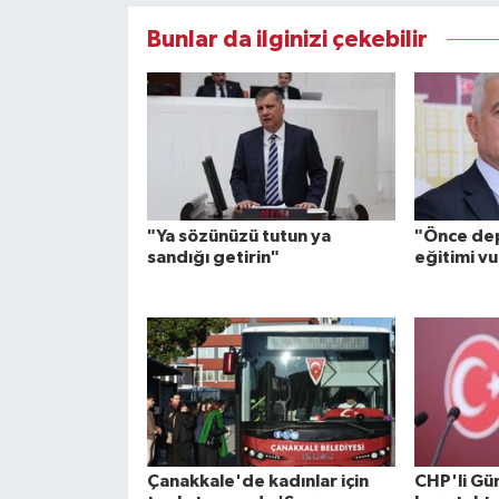
Bunlar da ilginizi çekebilir
"Ya sözünüzü tutun ya
"Önce dep
sandığı getirin"
eğitimi v
Çanakkale'de kadınlar için
CHP'li Gü