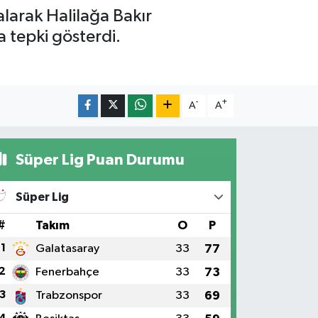
arak Halilağa Bakır
 tepki gösterdi.
-
+
A
A
Süper Lig Puan Durumu
Süper Lig
#
Takım
O
P
1
Galatasaray
33
77
2
Fenerbahçe
33
73
3
Trabzonspor
33
69