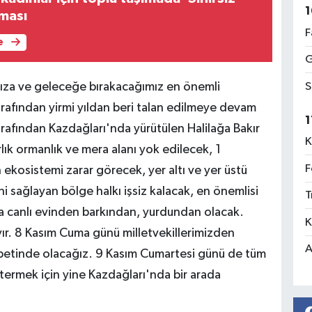
1
ması
F
e
G
S
ımıza ve geleceğe bırakacağımız en önemli
tarafından yirmi yıldan beri talan edilmeye devam
1
rafından Kazdağları'nda yürütülen Halilağa Bakır
K
lık ormanlık ve mera alanı yok edilecek, 1
F
ekosistemi zarar görecek, yer altı ve yer üstü
ni sağlayan bölge halkı işsiz kalacak, en önemlisi
T
ca canlı evinden barkından, yurdundan olacak.
K
yır. 8 Kasım Cuma günü milletvekillerimizden
A
öbetinde olacağız. 9 Kasım Cumartesi günü de tüm
stermek için yine Kazdağları'nda bir arada