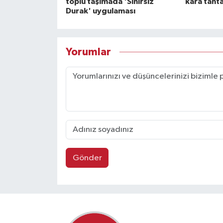
toplu taşımada 'Sınırsız
kara taht
Durak' uygulaması
Yorumlar
Gönder