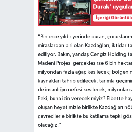
Durak' uygula
İçeriği Görüntül
"Binlerce yıldır yerinde duran, çocuklar
miraslardan biri olan Kazdağları, iktidar 
ediliyor. Bakın, yandaş Cengiz Holding ta
Madeni Projesi gerçekleşirse 6 bin hektar
milyondan fazla ağaç kesilecek; bölgenin 
kaynakları tahrip edilecek, tarımla geçimi
de insanlığın nefesi kesilecek, milyonlar
Peki, buna izin verecek miyiz? Elbette ha
oluşan heyetimizle birlikte Kazdağları n
çevrecilerle birlikte bu katliama tepki gö
olacağız."