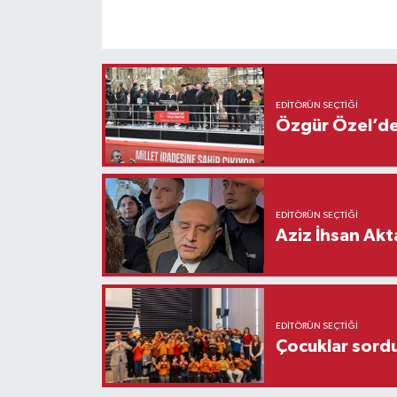
EDITÖRÜN SEÇTIĞI
Özgür Özel’den
EDITÖRÜN SEÇTIĞI
Aziz İhsan Akt
EDITÖRÜN SEÇTIĞI
Çocuklar sordu