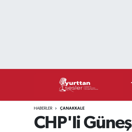
Nöbetçi Eczaneler
Hava Durumu
Namaz Vakitleri
Trafik Durumu
Süper Lig Puan Durumu ve Fikstür
Tüm Manşetler
HABERLER
ÇANAKKALE
Son Dakika Haberleri
CHP'li Güneş
Haber Arşivi