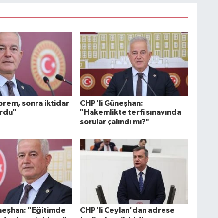
rem, sonra iktidar
CHP'li Güneşhan:
urdu"
"Hakemlikte terfi sınavında
sorular çalındı mı?"
neşhan: "Eğitimde
CHP'li Ceylan'dan adrese