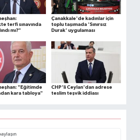
neşhan:
Çanakkale'de kadınlar için
te terfi sınavında
toplu taşımada 'Sınırsız
lındı mı?"
Durak' uygulaması
neşhan: "Eğitimde
CHP'li Ceylan'dan adrese
adan kara tabloya"
teslim teşvik iddiası