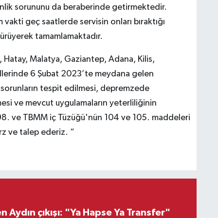
enlik sorununu da beraberinde getirmektedir.
 vakti geç saatlerde servisin onları bıraktığı
ürüyerek tamamlamaktadır.
atay, Malatya, Gaziantep, Adana, Kilis,
ğ illerinde 6 Şubat 2023’te meydana gelen
sorunların tespit edilmesi, depremzede
lmesi ve mevcut uygulamaların yeterliliğinin
 98. ve TBMM iç Tüzüğü'nün 104 ve 105. maddeleri
z ve talep ederiz. “
 Aydın çıkışı: "Ya Hapse Ya Transfer"