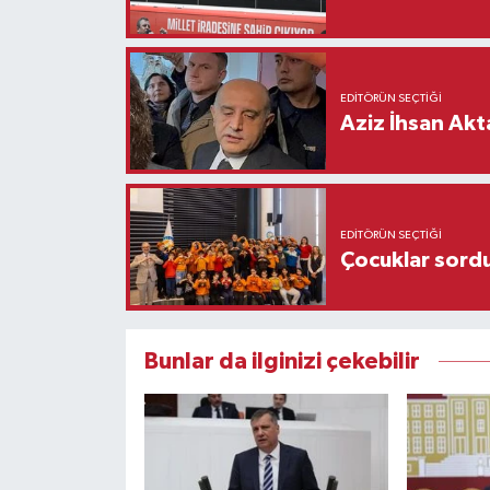
EDITÖRÜN SEÇTIĞI
Aziz İhsan Akt
EDITÖRÜN SEÇTIĞI
Çocuklar sordu
Bunlar da ilginizi çekebilir