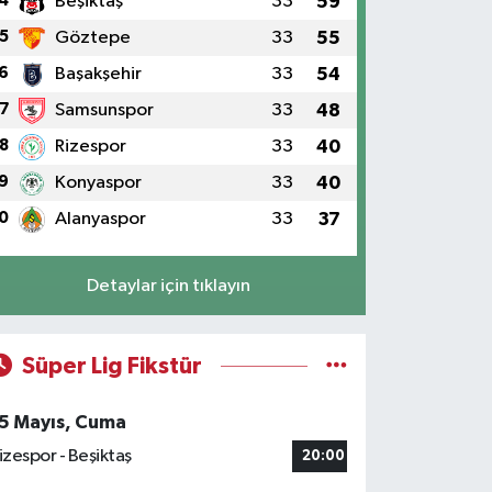
4
Beşiktaş
33
59
5
Göztepe
33
55
6
Başakşehir
33
54
7
Samsunspor
33
48
8
Rizespor
33
40
9
Konyaspor
33
40
0
Alanyaspor
33
37
Detaylar için tıklayın
Süper Lig Fikstür
5 Mayıs, Cuma
izespor - Beşiktaş
20:00