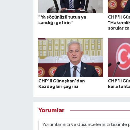
"Ya sözünüzü tutun ya
CHP'li Gü
sandığı getirin"
"Hakemlik
sorular ça
CHP'li Güneşhan'dan
CHP'li Gü
Kazdağları çağrısı
kara taht
Yorumlar