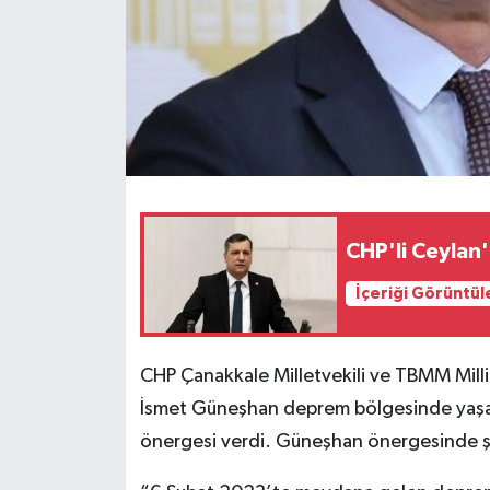
CHP'li Ceylan'
İçeriği Görüntül
CHP Çanakkale Milletvekili ve TBMM Milli
İsmet Güneşhan deprem bölgesinde yaşanan
önergesi verdi. Güneşhan önergesinde ş