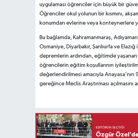
uygulaması öğrenciler için büyük bir güv
Öğrenciler okul yolunun bir kısmını, akşam
konumdan evlerine veya konteynerlere y
Bu bağlamda, Kahramanmaraş, Adıyaman, H
Osmaniye, Diyarbakır, Şanlıurfa ve Elazı
depremlerin ardından, eğitimde yaşanan 
öğrencilerin eğitim koşullarının iyileştiri
değerlendirilmesi amacıyla Anayasa'nın
gereğince Meclis Araştırması açılmasını ar
EDITÖRÜN SEÇTIĞI
Özgür Özel’den