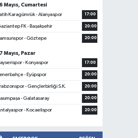
6 Mayıs, Cumartesi
atih Karagümrük - Alanyaspor
17:00
aziantep FK - Başakşehir
20:00
amsunspor - Göztepe
20:00
7 Mayıs, Pazar
ayserispor - Konyaspor
17:00
enerbahçe - Eyüpspor
20:00
rabzonspor - Gençlerbirliği S.K.
20:00
asımpaşa - Galatasaray
20:00
ntalyaspor - Kocaelispor
20:00