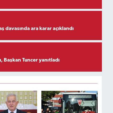
aş davasında ara karar açıklandı
, Başkan Tuncer yanıtladı