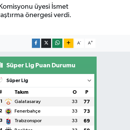
 Komisyonu üyesi İsmet
aştırma önergesi verdi.
-
+
A
A
Süper Lig Puan Durumu
Süper Lig
#
Takım
O
P
1
Galatasaray
33
77
2
Fenerbahçe
33
73
3
Trabzonspor
33
69