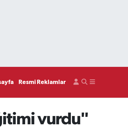
sayfa
Resmi Reklamlar
itimi vurdu"