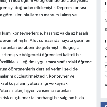
r, 11 ilde eğitim ve öğretimde de ciddi yıkıma
1
enciyi doğrudan etkilemiştir. Deprem sonrası
F
tim gördükleri okullardan mahrum kalmış ve
G
S
 kısmı konteynerlerde, hasarsız ya da az hasarlı
ne devam etmiştir. Afet sonrasında hayata geçirilen
1
sorunları beraberinde getirmiştir. Bu geçici
K
artırmış ve bölgedeki öğrencileri kaliteli bir
F
llikle ikili eğitim uygulaması sınıflardaki öğrenci
T
rum öğretmenlerin dersleri verimli şekilde
K
malarını güçleştirmektedir. Konteyner ve
ksel koşulların yetersizliği ve kaynak
A
Yetersiz alan, hijyen ve ısınma sorunları
n risk oluşturmakta, herhangi bir salgının hızla
.