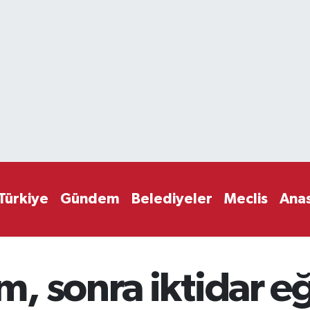
Türkiye
Gündem
Belediyeler
Meclis
Ana
, sonra iktidar eğ