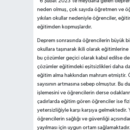
“6 Şubat 2023’te meydana gelen depremle
neden olmuş, çok sayıda öğretmen ve öğr
yıkılan okullar nedeniyle öğrenciler, eği
eğitimden kopmuşlardır.
Deprem sonrasında öğrencilerin büyük bir
okullara taşınarak ikili olarak eğitimleri
bu çözümler geçici olarak kabul edilse de 
çözümler eğitimdeki eşitsizlikleri daha da 
eğitim alma hakkından mahrum etmiştir. Öze
sayısının artmasına sebep olmuştur. Bu du
işlemesini ve öğrencilerin derse odaklan
çadırlarda eğitim gören öğrenciler ise fizi
yetersizliğiyle karşı karşıya gelmektedir. 
öğrencilerin sağlığı ve güvenliği açısında
yayılması için uygun ortam sağlamaktadır