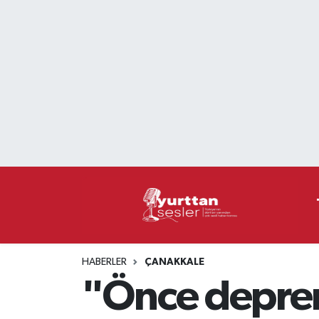
Nöbetçi Eczaneler
Hava Durumu
Namaz Vakitleri
Trafik Durumu
Süper Lig Puan Durumu ve Fikstür
Tüm Manşetler
HABERLER
ÇANAKKALE
Son Dakika Haberleri
"Önce deprem
Haber Arşivi