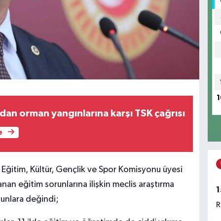
1
dan orman yangınlarına karşı TSK çağrısı
e
 Eğitim, Kültür, Gençlik ve Spor Komisyonu üyesi
 eğitim sorunlarına ilişkin meclis araştırma
1
unlara değindi;
R