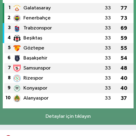
1
Galatasaray
33
77
2
Fenerbahçe
33
73
3
Trabzonspor
33
69
4
Beşiktaş
33
59
5
Göztepe
33
55
6
Başakşehir
33
54
7
Samsunspor
33
48
8
Rizespor
33
40
9
Konyaspor
33
40
10
Alanyaspor
33
37
Detaylar için tıklayın