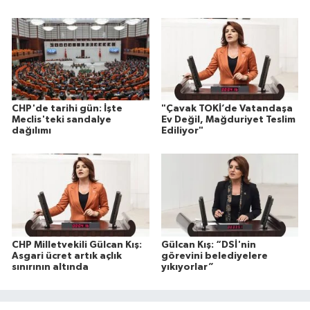
CHP'de tarihi gün: İşte
"Çavak TOKİ’de Vatandaşa
Meclis'teki sandalye
Ev Değil, Mağduriyet Teslim
dağılımı
Ediliyor"
CHP Milletvekili Gülcan Kış:
Gülcan Kış: “DSİ'nin
Asgari ücret artık açlık
görevini belediyelere
sınırının altında
yıkıyorlar”