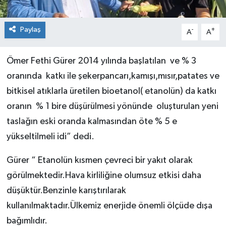
Paylaş
-
+
A
A
Ömer Fethi Gürer 2014 yılında başlatılan ve % 3
oranında katkı ile şekerpancarı,kamışı,mısır,patates ve
bitkisel atıklarla üretilen bioetanol( etanolün) da katkı
oranın % 1 bire düşürülmesi yönünde oluşturulan yeni
taslağın eski oranda kalmasından öte % 5 e
yükseltilmeli idi” dedi.
Gürer “ Etanolün kısmen çevreci bir yakıt olarak
görülmektedir.Hava kirliliğine olumsuz etkisi daha
düşüktür.Benzinle karıştırılarak
kullanılmaktadır.Ülkemiz enerjide önemli ölçüde dışa
bağımlıdır.