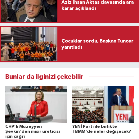
Aziz İhsan Aktaş davasında ara
karar açıklandı
Çocuklar sordu, Başkan Tuncer
yanıtladı
Bunlar da ilginizi çekebilir
CHP’li Müzeyyen
YENİ Parti ile birlikte
Şevkin'den mısır üreticisi
TBMM'de neler değişecek?
için çağrı