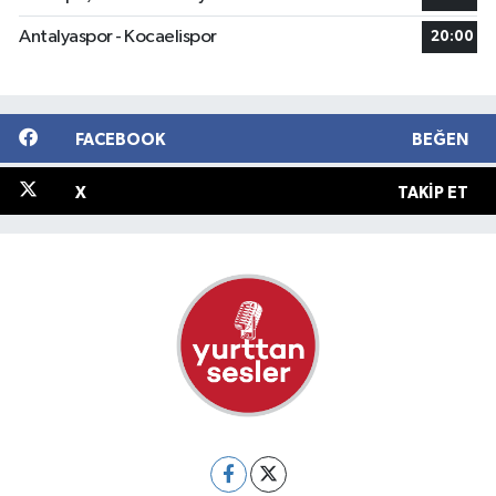
Antalyaspor - Kocaelispor
20:00
FACEBOOK
BEĞEN
X
TAKIP ET