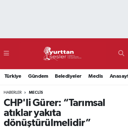
Nöbetçi Eczaneler
Hava Durumu
Namaz Vakitleri
Trafik Durumu
Türkiye
Gündem
Belediyeler
Meclis
Anasay
Süper Lig Puan Durumu ve Fikstür
HABERLER
MECLIS
Tüm Manşetler
CHP'li Gürer: “Tarımsal
Son Dakika Haberleri
atıklar yakıta
dönüştürülmelidir”
Haber Arşivi