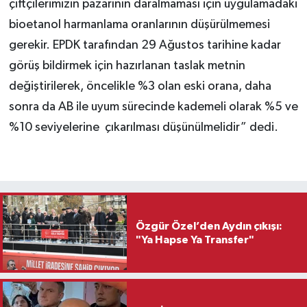
çiftçilerimizin pazarının daralmaması için uygulamadaki
bioetanol harmanlama oranlarının düşürülmemesi
gerekir. EPDK tarafından 29 Ağustos tarihine kadar
görüş bildirmek için hazırlanan taslak metnin
değiştirilerek, öncelikle %3 olan eski orana, daha
sonra da AB ile uyum sürecinde kademeli olarak %5 ve
%10 seviyelerine çıkarılması düşünülmelidir” dedi.
Özgür Özel’den Aydın çıkışı:
"Ya Hapse Ya Transfer"