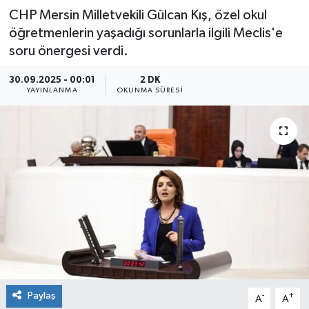
CHP Mersin Milletvekili Gülcan Kış, özel okul
öğretmenlerin yaşadığı sorunlarla ilgili Meclis'e
soru önergesi verdi.
30.09.2025 - 00:01
2 DK
YAYINLANMA
OKUNMA SÜRESI
Paylaş
-
+
A
A