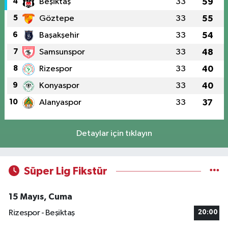
4
Beşiktaş
33
59
5
Göztepe
33
55
6
Başakşehir
33
54
7
Samsunspor
33
48
8
Rizespor
33
40
9
Konyaspor
33
40
10
Alanyaspor
33
37
Detaylar için tıklayın
Süper Lig Fikstür
15 Mayıs, Cuma
Rizespor - Beşiktaş
20:00