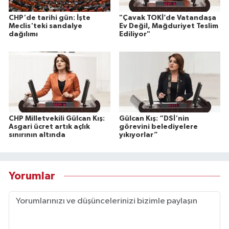
CHP'de tarihi gün: İşte
"Çavak TOKİ’de Vatandaşa
Meclis'teki sandalye
Ev Değil, Mağduriyet Teslim
dağılımı
Ediliyor"
CHP Milletvekili Gülcan Kış:
Gülcan Kış: “DSİ'nin
Asgari ücret artık açlık
görevini belediyelere
sınırının altında
yıkıyorlar”
Yorumlar