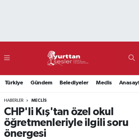
Nöbetçi Eczaneler
Hava Durumu
Namaz Vakitleri
Trafik Durumu
Türkiye
Gündem
Belediyeler
Meclis
Anasay
Süper Lig Puan Durumu ve Fikstür
HABERLER
MECLIS
Tüm Manşetler
CHP'li Kış'tan özel okul
Son Dakika Haberleri
öğretmenleriyle ilgili soru
önergesi
Haber Arşivi