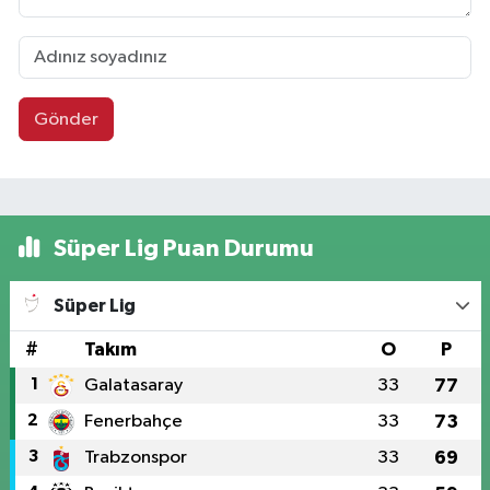
Gönder
Süper Lig Puan Durumu
Süper Lig
#
Takım
O
P
1
Galatasaray
33
77
2
Fenerbahçe
33
73
3
Trabzonspor
33
69