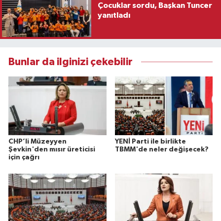
Çocuklar sordu, Başkan Tuncer
yanıtladı
Bunlar da ilginizi çekebilir
CHP’li Müzeyyen
YENİ Parti ile birlikte
Şevkin'den mısır üreticisi
TBMM'de neler değişecek?
için çağrı