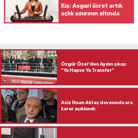
Kış: Asgari ücret artık
açlık sınırının altında
Özgür Özel’den Aydın çıkışı:
"Ya Hapse Ya Transfer"
Aziz İhsan Aktaş davasında ara
karar açıklandı