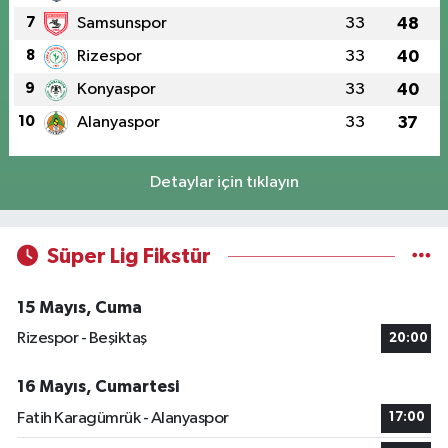
7
Samsunspor
33
48
8
Rizespor
33
40
9
Konyaspor
33
40
10
Alanyaspor
33
37
Detaylar için tıklayın
Süper Lig Fikstür
15 Mayıs, Cuma
Rizespor - Beşiktaş
20:00
16 Mayıs, Cumartesi
Fatih Karagümrük - Alanyaspor
17:00