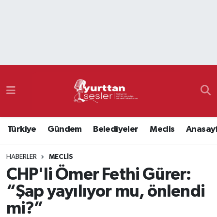
Nöbetçi Eczaneler
Hava Durumu
Namaz Vakitleri
Trafik Durumu
Türkiye
Gündem
Belediyeler
Meclis
Anasay
Süper Lig Puan Durumu ve Fikstür
HABERLER
MECLIS
Tüm Manşetler
CHP'li Ömer Fethi Gürer:
Son Dakika Haberleri
“Şap yayılıyor mu, önlendi
mi?”
Haber Arşivi