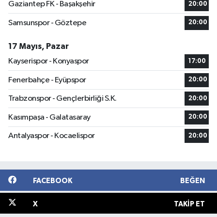
Gaziantep FK - Başakşehir
20:00
Samsunspor - Göztepe
20:00
17 Mayıs, Pazar
Kayserispor - Konyaspor
17:00
Fenerbahçe - Eyüpspor
20:00
Trabzonspor - Gençlerbirliği S.K.
20:00
Kasımpaşa - Galatasaray
20:00
Antalyaspor - Kocaelispor
20:00
FACEBOOK
BEĞEN
X
TAKIP ET