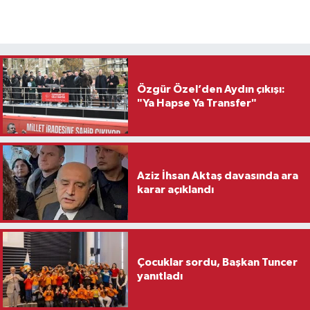
Özgür Özel’den Aydın çıkışı:
"Ya Hapse Ya Transfer"
Aziz İhsan Aktaş davasında ara
karar açıklandı
Çocuklar sordu, Başkan Tuncer
yanıtladı