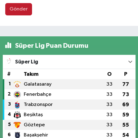
Gönder
Süper Lig Puan Durumu
Süper Lig
#
Takım
O
P
1
Galatasaray
33
77
2
Fenerbahçe
33
73
3
Trabzonspor
33
69
4
Beşiktaş
33
59
5
Göztepe
33
55
6
Başakşehir
33
54