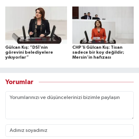
Gülcan Kış: “DSİ'nin
CHP'li Gülcan Kış: Tisan
görevini belediyelere
sadece bir koy değildir;
yıkıyorlar”
Mersin’in hafızası
Yorumlar