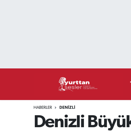
Nöbetçi Eczaneler
Hava Durumu
Namaz Vakitleri
Trafik Durumu
Süper Lig Puan Durumu ve Fikstür
Tüm Manşetler
HABERLER
DENIZLI
Son Dakika Haberleri
Denizli Büyük
Haber Arşivi