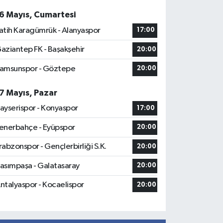
6 Mayıs, Cumartesi
atih Karagümrük - Alanyaspor
17:00
aziantep FK - Başakşehir
20:00
amsunspor - Göztepe
20:00
7 Mayıs, Pazar
ayserispor - Konyaspor
17:00
enerbahçe - Eyüpspor
20:00
rabzonspor - Gençlerbirliği S.K.
20:00
asımpaşa - Galatasaray
20:00
ntalyaspor - Kocaelispor
20:00