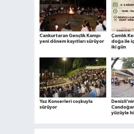
Cankurtaran Gençlik Kampı
Çamlık Ke
yeni dönem kayıtları sürüyor
doğa ile i
iki gün
Yaz Konserleri coşkuyla
Denizli’ni
sürüyor
Candoğan 
yüzüyle h