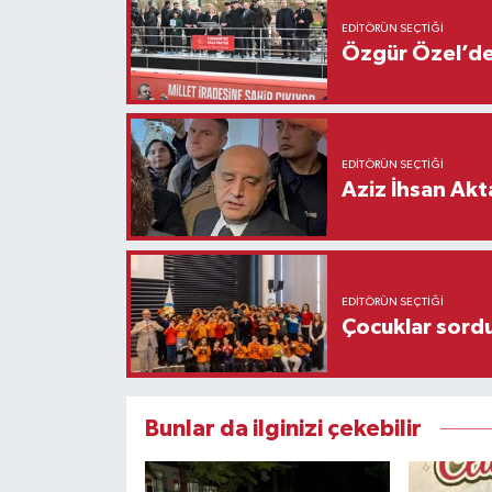
EDITÖRÜN SEÇTIĞI
Özgür Özel’den
EDITÖRÜN SEÇTIĞI
Aziz İhsan Akt
EDITÖRÜN SEÇTIĞI
Çocuklar sordu
Bunlar da ilginizi çekebilir