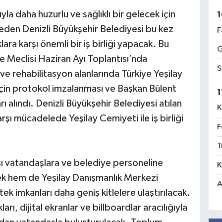
yla daha huzurlu ve sağlıklı bir gelecek için
1
den Denizli Büyükşehir Belediyesi bu kez
F
ara karşı önemli bir iş birliği yapacak. Bu
G
 Meclisi Haziran Ayı Toplantısı’nda
S
ve rehabilitasyon alanlarında Türkiye Yeşilay
 için protokol imzalanması ve Başkan Bülent
1
ı alındı. Denizli Büyükşehir Belediyesi atılan
K
şı mücadelede Yeşilay Cemiyeti ile iş birliği
F
T
ı vatandaşlara ve belediye personeline
K
cek hem de Yeşilay Danışmanlık Merkezi
A
k imkanları daha geniş kitlelere ulaştırılacak.
rı, dijital ekranlar ve billboardlar aracılığıyla