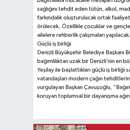
bağımlılıkla mücadele mesajları doğr
sağlığını tehdit eden tütün, alkol, mad
farkındalık oluşturulacak ortak faaliye
örülecek. Özellikle çocuklar ve gençle
ailelere rehberlik çalışmaları yapılacak
Güçlü iş birliği
Denizli Büyükşehir Belediye Başkanı Bü
bağımlılıktan uzak bir Denizli’nin en b
Yeşilay ile başlattıkları güçlü iş birl
vatandaşları modern çağın tehditlerinde
vurgulayan Başkan Çavuşoğlu, “Bağıml
koruyan toplumsal bir dayanışma ağını 