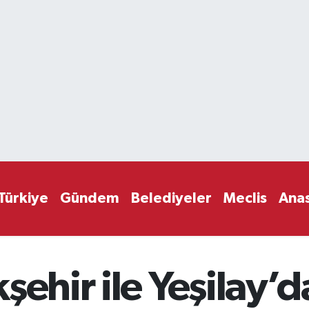
Türkiye
Gündem
Belediyeler
Meclis
Ana
şehir ile Yeşilay’