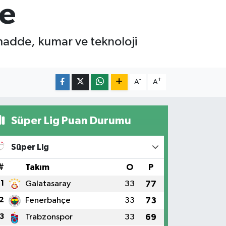
le
 madde, kumar ve teknoloji
-
+
A
A
Süper Lig Puan Durumu
Süper Lig
#
Takım
O
P
1
Galatasaray
33
77
2
Fenerbahçe
33
73
3
Trabzonspor
33
69