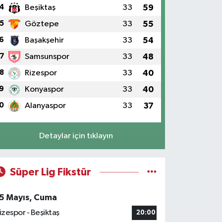
4
Beşiktaş
33
59
5
Göztepe
33
55
6
Başakşehir
33
54
7
Samsunspor
33
48
8
Rizespor
33
40
9
Konyaspor
33
40
0
Alanyaspor
33
37
Detaylar için tıklayın
Süper Lig Fikstür
5 Mayıs, Cuma
izespor - Beşiktaş
20:00