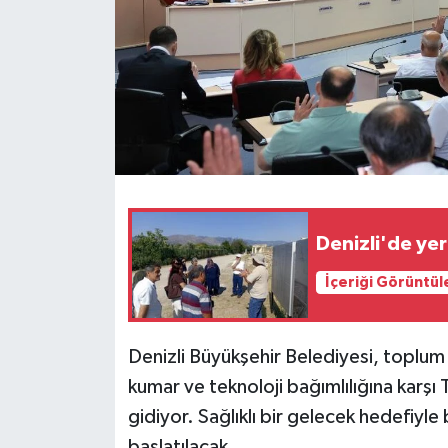
Denizli'de yer
İçeriği Görüntül
Denizli Büyükşehir Belediyesi, toplum 
kumar ve teknoloji bağımlılığına karşı T
gidiyor. Sağlıklı bir gelecek hedefiyl
başlatılacak.