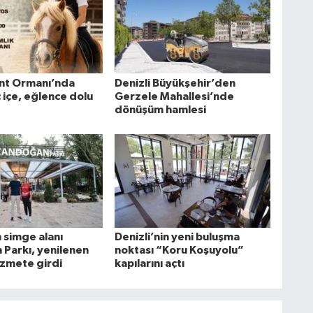
nt Ormanı’nda
Denizli Büyükşehir’den
ç içe, eğlence dolu
Gerzele Mahallesi’nde
dönüşüm hamlesi
n simge alanı
Denizli’nin yeni buluşma
Parkı, yenilenen
noktası “Koru Koşuyolu”
izmete girdi
kapılarını açtı