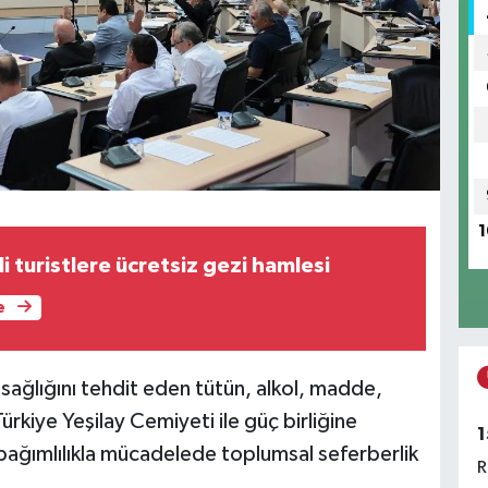
1
li turistlere ücretsiz gezi hamlesi
e
sağlığını tehdit eden tütün, alkol, madde,
ürkiye Yeşilay Cemiyeti ile güç birliğine
1
e bağımlılıkla mücadelede toplumsal seferberlik
R