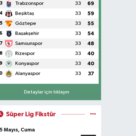
3
Trabzonspor
33
69
4
Beşiktaş
33
59
5
Göztepe
33
55
6
Başakşehir
33
54
7
Samsunspor
33
48
8
Rizespor
33
40
9
Konyaspor
33
40
0
Alanyaspor
33
37
Detaylar için tıklayın
Süper Lig Fikstür
5 Mayıs, Cuma