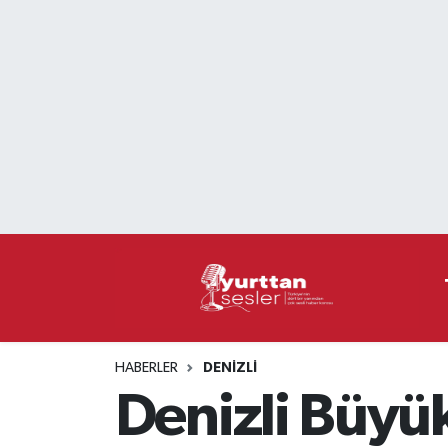
Nöbetçi Eczaneler
Hava Durumu
Namaz Vakitleri
Trafik Durumu
Süper Lig Puan Durumu ve Fikstür
Tüm Manşetler
HABERLER
DENIZLI
Son Dakika Haberleri
Denizli Büyük
Haber Arşivi