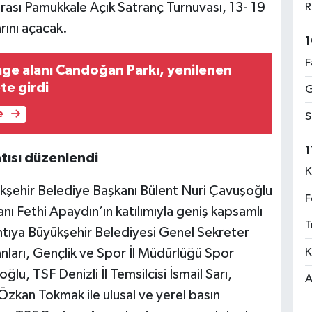
arası Pamukkale Açık Satranç Turnuvası, 13- 19
R
rını açacak.
1
F
imge alanı Candoğan Parkı, yenilenen
te girdi
G
e
S
1
tısı düzenlendi
K
şehir Belediye Başkanı Bülent Nuri Çavuşoğlu
F
ı Fethi Apaydın’ın katılımıyla geniş kapsamlı
T
antıya Büyükşehir Belediyesi Genel Sekreter
K
nları, Gençlik ve Spor İl Müdürlüğü Spor
u, TSF Denizli İl Temsilcisi İsmail Sarı,
A
Özkan Tokmak ile ulusal ve yerel basın