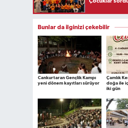
Çocuklar sordu
Bunlar da ilginizi çekebilir
Cankurtaran Gençlik Kampı
Çamlık Ke
yeni dönem kayıtları sürüyor
doğa ile i
iki gün