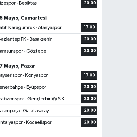
izespor - Beşiktaş
20:00
6 Mayıs, Cumartesi
atih Karagümrük - Alanyaspor
17:00
aziantep FK - Başakşehir
20:00
amsunspor - Göztepe
20:00
7 Mayıs, Pazar
ayserispor - Konyaspor
17:00
enerbahçe - Eyüpspor
20:00
rabzonspor - Gençlerbirliği S.K.
20:00
asımpaşa - Galatasaray
20:00
ntalyaspor - Kocaelispor
20:00