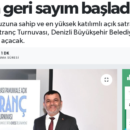
geri sayım başlad
zuna sahip ve en yüksek katılımlı açık sat
ranç Turnuvası, Denizli Büyükşehir Belediy
 açacak.
1 DK
MA SÜRESI