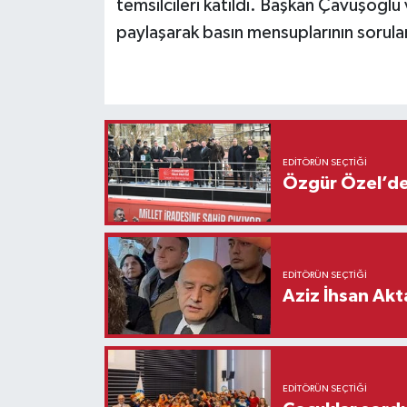
temsilcileri katıldı. Başkan Çavuşoğlu
paylaşarak basın mensuplarının soruları
EDITÖRÜN SEÇTIĞI
Özgür Özel’den
EDITÖRÜN SEÇTIĞI
Aziz İhsan Akt
EDITÖRÜN SEÇTIĞI