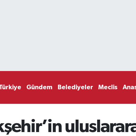
Türkiye
Gündem
Belediyeler
Meclis
Ana
şehir’in uluslarara