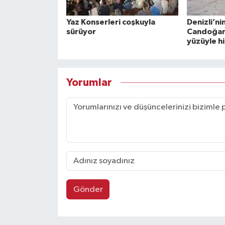
Yaz Konserleri coşkuyla
Denizli’ni
sürüyor
Candoğan 
yüzüyle h
Yorumlar
Gönder