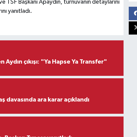
 ve TSF Başkanı Apaydın, turnuvanın detaylarını
nı yanıtladı.
 Aydın çıkışı: "Ya Hapse Ya Transfer"
aş davasında ara karar açıklandı