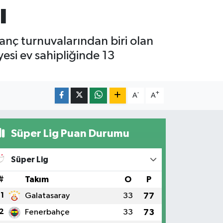
ı
ranç turnuvalarından biri olan
esi ev sahipliğinde 13
-
+
A
A
Süper Lig Puan Durumu
Süper Lig
#
Takım
O
P
1
Galatasaray
33
77
2
Fenerbahçe
33
73