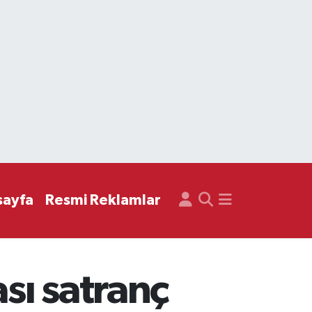
sayfa
Resmi Reklamlar
sı satranç