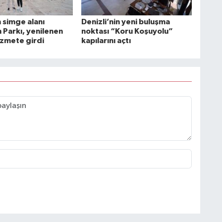
n simge alanı
Denizli’nin yeni buluşma
Parkı, yenilenen
noktası “Koru Koşuyolu”
izmete girdi
kapılarını açtı