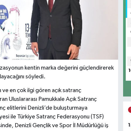
zasyonun kentin marka değerini güçlendirerek
1
ayacağını söyledi.
lı ve en çok ilgi gören açık satranç
ran Uluslararası Pamukkale Açık Satranç
anç elitlerini Denizli’de buluşturmaya
iyesi ile Türkiye Satranç Federasyonu (TSF)
1
nde, Denizli Gençlik ve Spor İl Müdürlüğü iş