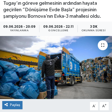
Tugay’ın göreve gelmesinin ardından hayata
geçirilen “Dönüşüme Evde Başla” projesinin
şampiyonu Bornova’nın Evka-3 mahallesi oldu.
09.06.2026 - 20:09
09.06.2026 - 22:11
3 DK
YAYINLANMA
GÜNCELLEME
OKUNMA SÜRESI
Paylaş
-
+
A
A