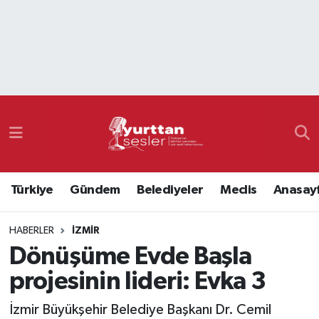
Nöbetçi Eczaneler
Hava Durumu
Namaz Vakitleri
Trafik Durumu
Türkiye
Gündem
Belediyeler
Meclis
Anasay
Süper Lig Puan Durumu ve Fikstür
HABERLER
İZMIR
Tüm Manşetler
Dönüşüme Evde Başla
Son Dakika Haberleri
projesinin lideri: Evka 3
Haber Arşivi
İzmir Büyükşehir Belediye Başkanı Dr. Cemil