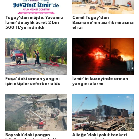
Tugay’dan müjde: Yuvamız
Cemil Tugay’dan
İzmir’de aylık ücret 2 bin
Basmane’nin asırlık mirasına
500 TL’ye indirildi
el izi
Foça'daki orman yangını
İzmir’in kuzeyinde orman
için ekipler seferber oldu
yangını alarmı
Bayraklı’daki yangın
Aliağa'daki yakıt tankeri