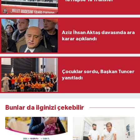
Aziz İhsan Aktaş davasında ara
karar açıklandı
Çocuklar sordu, Başkan Tuncer
yanıtladı
Bunlar da ilginizi çekebilir