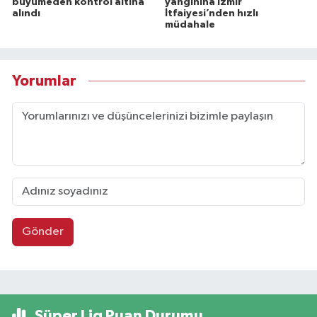
büyümeden kontrol altına
yangınına İzmir
alındı
İtfaiyesi’nden hızlı
müdahale
Yorumlar
Gönder
Süper Lig Puan Durumu